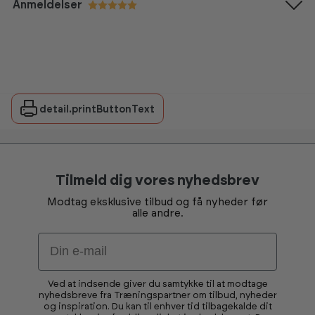
Anmeldelser
Vurdering:
5.0 ud af 5 stjerner
detail.printButtonText
Tilmeld dig vores nyhedsbrev
Modtag eksklusive tilbud og få nyheder før
alle andre.
Email
Ved at indsende giver du samtykke til at modtage
nyhedsbreve fra Træningspartner om tilbud, nyheder
og inspiration. Du kan til enhver tid tilbagekalde dit