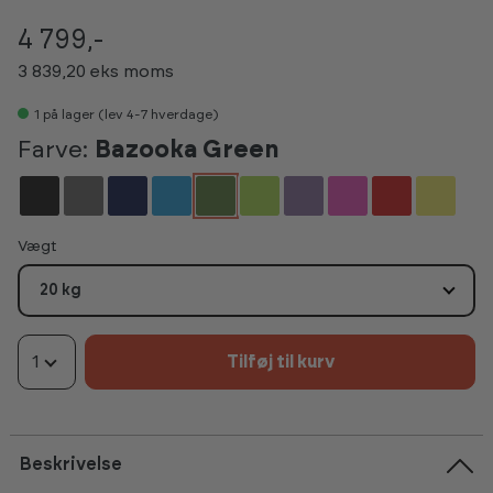
4 799,-
3 839,20 eks moms
1
på lager (lev 4-7 hverdage)
Farve:
Bazooka Green
Vælg
Vægt
20 kg
1
Tilføj til kurv
Beskrivelse