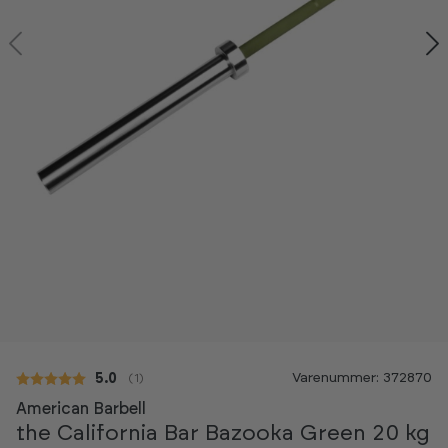
Kan ses i showroom
Varenummer: 372870
Gennemsnitlig vurdering:
5.0
(
stemmer:
1
)
American Barbell
the California Bar Bazooka Green 20 kg