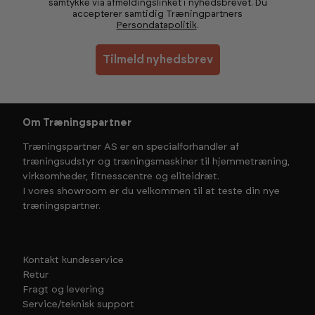
samtykke via afmeldingslinket i nyhedsbrevet. Du
accepterer samtidig Træningpartners
Persondatapolitik
.
Tilmeld nyhedsbrev
Om Træningspartner
Træningspartner AS er en specialforhandler af
træningsudstyr og træningsmaskiner til hjemmetræning,
virksomheder, fitnesscentre og eliteidræt.
I vores showroom er du velkommen til at teste din nye
træningspartner.
Kontakt kundeservice
Retur
Fragt og levering
Service/teknisk support