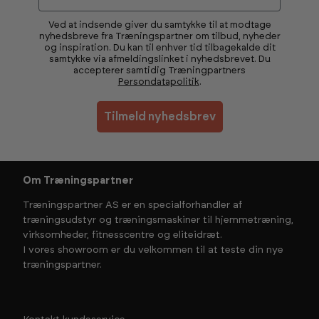
Ved at indsende giver du samtykke til at modtage
nyhedsbreve fra Træningspartner om tilbud, nyheder
og inspiration. Du kan til enhver tid tilbagekalde dit
samtykke via afmeldingslinket i nyhedsbrevet. Du
accepterer samtidig Træningpartners
Persondatapolitik
.
Tilmeld nyhedsbrev
Om Træningspartner
Træningspartner AS er en specialforhandler af
træningsudstyr og træningsmaskiner til hjemmetræning,
virksomheder, fitnesscentre og eliteidræt.
I vores showroom er du velkommen til at teste din nye
træningspartner.