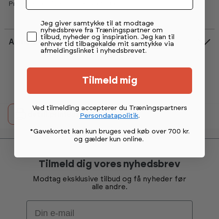
Prisen er angivet pr. stk. Slam Ball.
Permission tekst
Jeg giver samtykke til at modtage
nyhedsbreve fra Træningspartner om
tilbud, nyheder og inspiration. Jeg kan til
Anmeldelser
enhver tid tilbagekalde mit samtykke via
afmeldingslinket i nyhedsbrevet.
Tilmeld mig
Ved tilmelding accepterer du Træningspartners
detail.printButtonText
Persondatapolitik
.
*Gavekortet kan kun bruges ved køb over 700 kr.
og gælder kun online
.
Tilmeld dig vores nyhedsbrev
Modtag eksklusive tilbud og få nyheder før
alle andre.
Email