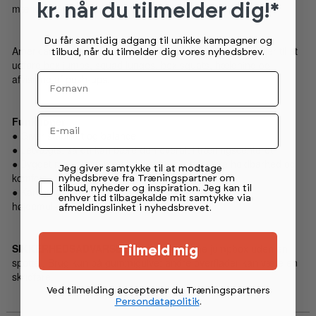
kr. når du tilmelder dig!*
mærker, hårde plyo bokse forårsager.
Du får samtidig adgang til unikke kampagner og
American Barbell Soft Plyo Box er et af de bedste værktøjer til at
tilbud, når du tilmelder dig vores nyhedsbrev.
udføre box jumps, squad lunges, box squats, hældning og
Fornavn
afvisning af push-ups.
Email
Funktioner
● Giver stabilitet og balance
● Letvægts, så du kan bære den overalt i træningscenteret
● Bygget med skum med høj densitet for at sikre holdbarhed og
Permission tekst
Jeg giver samtykke til at modtage
komfort
nyhedsbreve fra Træningspartner om
tilbud, nyheder og inspiration. Jeg kan til
● Kan bruges stablet eller individuelt til forskellige
enhver tid tilbagekalde mit samtykke via
højdemuligheder
afmeldingslinket i nyhedsbrevet.
SIKKERHEDSADVARSEL:
Brug ikke denne jumpbox uden en
Tilmeld mig
spotter. Brug kun på gummigulve; andre overflader kan være en
skridfare.
Ved tilmelding accepterer du Træningspartners
Persondatapolitik
.