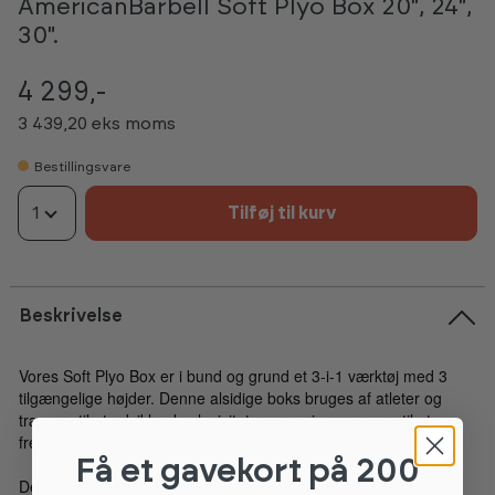
AmericanBarbell Soft Plyo Box 20", 24",
30".
4 299,-
3 439,20 eks moms
Bestillingsvare
1
Tilføj til kurv
Beskrivelse
Vores Soft Plyo Box er i bund og grund et 3-i-1 værktøj med 3
tilgængelige højder. Denne alsidige boks bruges af atleter og
trænere til at udvikle eksplosivitet, øge springevnen og til at
fremme den generelle styrke i benene.
Få et gavekort
på 200
Den bløde, men faste overflade forhindrer de knald og blå