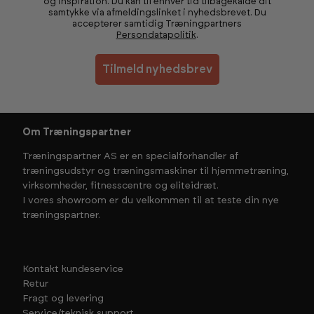
og inspiration. Du kan til enhver tid tilbagekalde dit
samtykke via afmeldingslinket i nyhedsbrevet. Du
accepterer samtidig Træningpartners
Persondatapolitik
.
Tilmeld nyhedsbrev
Om Træningspartner
Træningspartner AS er en specialforhandler af
træningsudstyr og træningsmaskiner til hjemmetræning,
virksomheder, fitnesscentre og eliteidræt.
I vores showroom er du velkommen til at teste din nye
træningspartner.
Kontakt kundeservice
Retur
Fragt og levering
Service/teknisk support