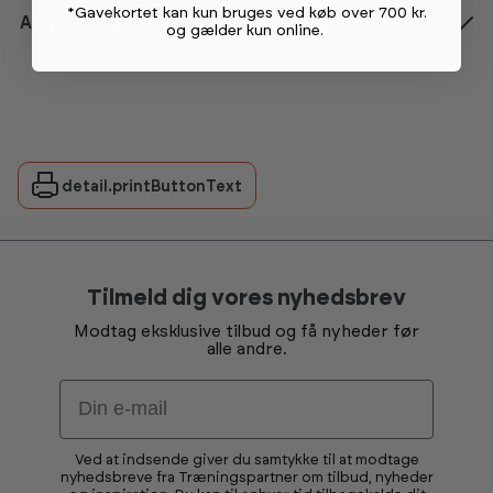
*Gavekortet kan kun bruges ved køb over 700 kr.
Anmeldelser
og gælder kun online
.
detail.printButtonText
Tilmeld dig vores nyhedsbrev
Modtag eksklusive tilbud og få nyheder før
alle andre.
Email
Ved at indsende giver du samtykke til at modtage
nyhedsbreve fra Træningspartner om tilbud, nyheder