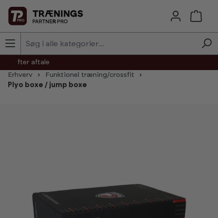
Skip to main content
agt efter aftale
Erhverv
Funktionel træning/crossfit
Plyo boxe / jump boxe
Skip image gallery