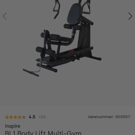
-20%
Varenummer: 300557
Gennemsnitlig vurdering:
4.5
(
stemmer:
20
)
Inspire
BL1 Body Lift Multi-Gym