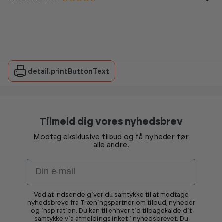
Vurdering:
4.5 ud af 5 stjerner
detail.printButtonText
Tilmeld dig vores nyhedsbrev
Modtag eksklusive tilbud og få nyheder før
alle andre.
Email
Ved at indsende giver du samtykke til at modtage
nyhedsbreve fra Træningspartner om tilbud, nyheder
og inspiration. Du kan til enhver tid tilbagekalde dit
samtykke via afmeldingslinket i nyhedsbrevet. Du