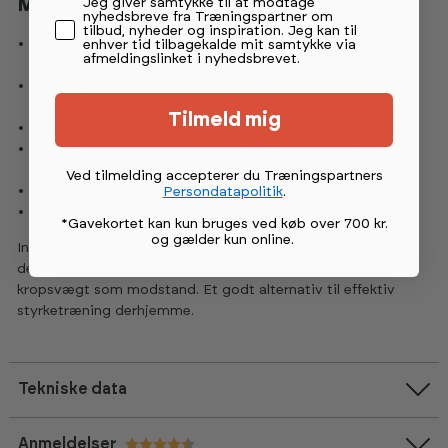
Permission tekst
Multigym?
Jeg giver samtykke til at modtage
nyhedsbreve fra Træningspartner om
tilbud, nyheder og inspiration. Jeg kan til
Kropsvægt som modstand:
Justerbar belastning fra 10
enhver tid tilbagekalde mit samtykke via
afmeldingslinket i nyhedsbrevet.
% til 150 %
Nem justering:
Modstanden tilpasses hurtigt ved at
ændre position
Tilmeld mig
Helkropstræning:
Velegnet til varieret styrketræning
Justerbar ergonomi:
Sæde og rygstøtte tilpasses
brugeren
Ved tilmelding accepterer du Træningspartners
Kompakt design:
Ideel til hjemmetræning
Persondatapolitik
.
Støjsvag løsning:
Giver en behagelig træningsoplevelse
*Gavekortet kan kun bruges ved køb over 700 kr.
og gælder kun online
.
Inspire BL1 Body Lift Multigym er et funktionelt valg til dig,
der ønsker en kompakt og fleksibel træningsløsning med
kropsvægt som modstand. Et godt alternativ til effektiv
styrketræning derhjemme.
Tekniske data
Anmeldelser