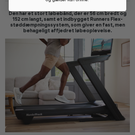
Den har et stort løbebånd, der er 56 cm bredt og
152 cm langt, samt et indbygget Runners Flex-
støddæmpningssystem, som giver en fast, men
behageligt affjedret løbeoplevelse.