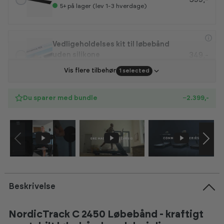
5+
på lager (lev 1-3 hverdage)
Vedligeholdelses kit til løbebånd
349,-
uden silikone
5+
på lager (lev 4-7 hverdage)
Vis flere tilbehør
1 selected
Du sparer med bundle
−2.399,-
Beskrivelse
NordicTrack C 2450 Løbebånd - kraftigt