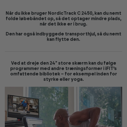
Når du ikke bruger NordicTrack C 2450, kan du nemt
folde løbebåndet op, så det optager mindre plads,
når det ikke er i brug.
Den har også indbyggede transporthjul, så du nemt
kan flytte den.
Ved at dreje den 24" store skærm kan du følge
programmer med andre træningsformer i iFIT’s
omfattende bibliotek – for eksempel inden for
styrke eller yoga.