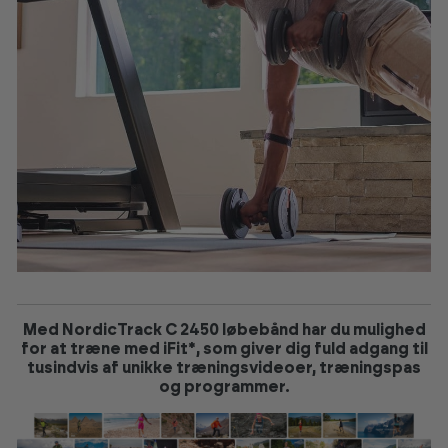
Med NordicTrack C 2450 løbebånd har du mulighed
for at træne med iFit*, som giver dig fuld adgang til
tusindvis af unikke træningsvideoer, træningspas
og programmer.