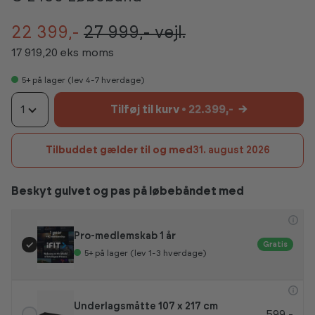
22 399,-
27 999,-
vejl.
17 919,20 eks moms
5+
på lager (lev 4-7 hverdage)
1
Tilføj til kurv
• 22.399,-
→
Tilbuddet gælder til og med
31. august 2026
Beskyt gulvet og pas på løbebåndet med
Pro-medlemskab 1 år
Gratis
5+
på lager (lev 1-3 hverdage)
Underlagsmåtte 107 x 217 cm
599,-