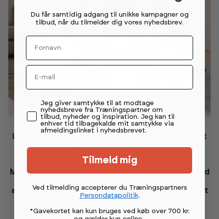
Du får samtidig adgang til unikke kampagner og
tilbud, når du tilmelder dig vores nyhedsbrev.
Fornavn
Email
Permission tekst
Jeg giver samtykke til at modtage
nyhedsbreve fra Træningspartner om
tilbud, nyheder og inspiration. Jeg kan til
enhver tid tilbagekalde mit samtykke via
afmeldingslinket i nyhedsbrevet.
Løbebåndet har en kraftig motor, der er designet
til kontinuerlig drift, så du ikke behøver at lade
motoren køle af under lange løbeture.
Tilmeld mig
Med en kraftig motor på 4,25 HK er dette løbebånd
særdeles velegnet til lange løbeture, hurtigere
Ved tilmelding accepterer du Træningspartners
accelerationer og langvarig brug – samtidig er det
Persondatapolitik
.
meget støjsvagt.
*Gavekortet kan kun bruges ved køb over 700 kr.
og gælder kun online
.