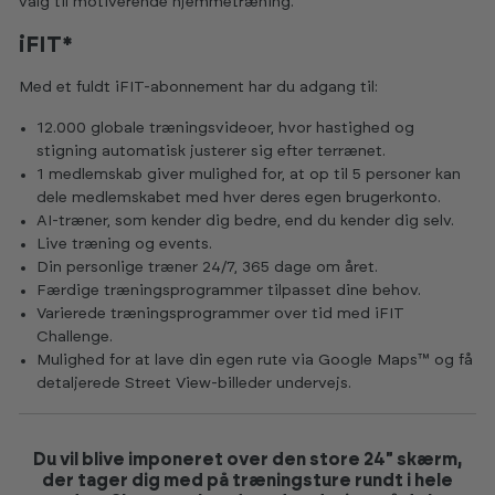
valg til motiverende hjemmetræning.
iFIT*
Med et fuldt iFIT-abonnement har du adgang til:
12.000 globale træningsvideoer, hvor hastighed og
stigning automatisk justerer sig efter terrænet.
1 medlemskab giver mulighed for, at op til 5 personer kan
dele medlemskabet med hver deres egen brugerkonto.
AI-træner, som kender dig bedre, end du kender dig selv.
Live træning og events.
Din personlige træner 24/7, 365 dage om året.
Færdige træningsprogrammer tilpasset dine behov.
Varierede træningsprogrammer over tid med iFIT
Challenge.
Mulighed for at lave din egen rute via Google Maps™ og få
detaljerede Street View-billeder undervejs.
Du vil blive imponeret over den store 24" skærm,
der tager dig med på træningsture rundt i hele