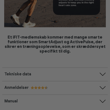
Et iFIT-medlemskab kommer med mange smarte
funktioner som
SmartAdjust
og
ActivePulse
, der
sikrer en træningsoplevelse, som er skræddersyet
specifikt til dig.
Tekniske data
Anmeldelser
Vurdering:
4.5 ud af 5 stjerner
Manual