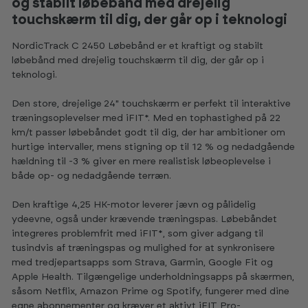
og stabilt løbebånd med drejelig
touchskærm til dig, der går op i teknologi
NordicTrack C 2450 Løbebånd er et kraftigt og stabilt
løbebånd med drejelig touchskærm til dig, der går op i
teknologi.
Den store, drejelige
24" touchskærm er perfekt til interaktive
træningsoplevelser med iFIT*. Med en tophastighed på 22
km/t passer løbebåndet godt til dig, der har ambitioner om
hurtige intervaller, mens stigning op til 12 % og nedadgående
hældning til -3 % giver en mere realistisk løbeoplevelse i
både op- og nedadgående terræn.
Den kraftige 4,25 HK-motor leverer jævn og pålidelig
ydeevne, også under krævende træningspas. Løbebåndet
integreres problemfrit med iFIT*, som giver adgang til
tusindvis af træningspas og mulighed for at synkronisere
med tredjepartsapps som Strava, Garmin, Google Fit og
Apple Health. Tilgængelige underholdningsapps på skærmen,
såsom Netflix, Amazon Prime og Spotify, fungerer med dine
egne abonnementer og kræver et aktivt iFIT Pro-