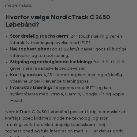
medlemskab.
Hvorfor vælge NordicTrack C 2450
Løbebånd?
Stor drejelig touchskærm:
24" touchskærm giver en
interaktiv træningsoplevelse med iFIT*.
Høj tophastighed:
op til 22 km/t passer godt til hurtige
intervaller og tempotræning.
Stigning og nedadgående hældning:
fra -3 % til 12 %
giver mere realistiske løbeoplevelser.
Kraftig motor:
4,25 HK-motor giver jævn og pålidelig
ydeevne under krævende træningspas.
Interaktiv træning:
integreres med iFIT* og kan
synkroniseres med Strava, Garmin, Google Fit og Apple
Health.
NordicTrack C 2450 Løbebånd passer til dig, der ønsker et
kraftigt løbebånd med moderne teknologi og stor
træningsvariation. Med drejelig touchskærm, høj
tophastighed og fuld integration med iFIT er det et godt