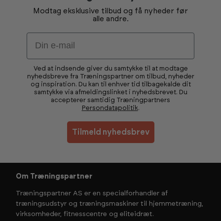
Modtag eksklusive tilbud og få nyheder før
alle andre.
Email
Ved at indsende giver du samtykke til at modtage
nyhedsbreve fra Træningspartner om tilbud, nyheder
og inspiration. Du kan til enhver tid tilbagekalde dit
samtykke via afmeldingslinket i nyhedsbrevet. Du
accepterer samtidig Træningpartners
Persondatapolitik
.
Tilmeld nyhedsbrev
Om Træningspartner
Træningspartner AS er en specialforhandler af
træningsudstyr og træningsmaskiner til hjemmetræning,
virksomheder, fitnesscentre og eliteidræt.