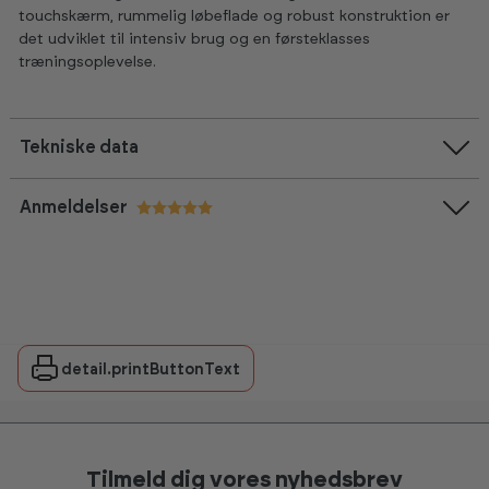
touchskærm, rummelig løbeflade og robust konstruktion er
det udviklet til intensiv brug og en førsteklasses
træningsoplevelse.
Tekniske data
Anmeldelser
Vurdering:
5.0 ud af 5 stjerner
detail.printButtonText
Tilmeld dig vores nyhedsbrev