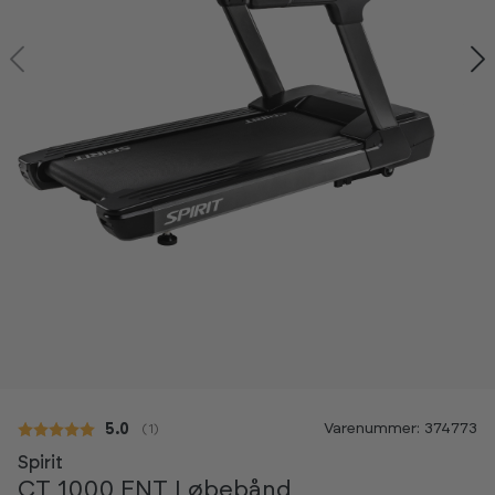
Varenummer: 374773
Gennemsnitlig vurdering:
5.0
(
stemmer:
1
)
Spirit
CT 1000 ENT Løbebånd