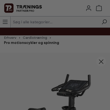
Skip to main content
Erhverv
Cardiotræning
Pro motionscykler og spinning
Skip image gallery