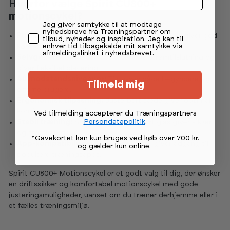
Hvorfor vælge Spirit CU800+
motionscykel?
Permission tekst
Jeg giver samtykke til at modtage
nyhedsbreve fra Træningspartner om
Pulsmåling:
Kontakt- og telemetrisk pulsmåling giver god
tilbud, nyheder og inspiration. Jeg kan til
enhver tid tilbagekalde mit samtykke via
kontrol over intensiteten.
afmeldingslinket i nyhedsbrevet.
Selvgenererende drift:
Kræver ikke strømtilslutning og
giver fleksibel placering.
40 modstandsniveauer:
Tilpasses både begyndere og
Tilmeld mig
erfarne brugere.
Ergonomisk tilpasning:
Justerbart sæde giver optimal
komfort under træning.
Ved tilmelding accepterer du Træningspartners
Persondatapolitik
.
Stabil træning:
Store pedaler med hurtiglås giver sikker
og stabil brug.
*Gavekortet kan kun bruges ved køb over 700 kr.
App-kompatibilitet:
Bluetooth FTMS giver adgang til
og gælder kun online
.
populære træningsapps.
Spirit CU800+ Motionscykel er et godt valg til dig, der ønsker
en driftssikker og komfortabel motionscykel med gode
justeringsmuligheder, uanset om du træner derhjemme eller i
et fælles træningsmiljø.