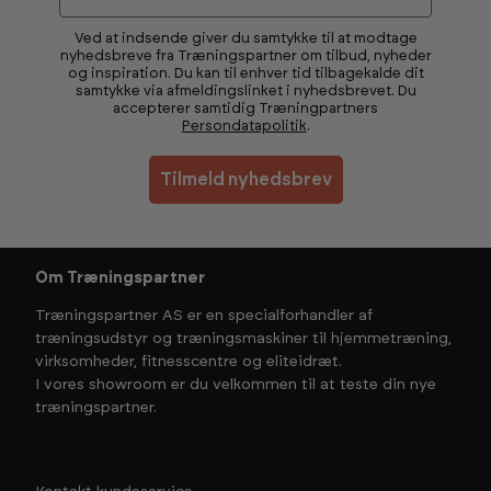
Ved at indsende giver du samtykke til at modtage
nyhedsbreve fra Træningspartner om tilbud, nyheder
og inspiration. Du kan til enhver tid tilbagekalde dit
samtykke via afmeldingslinket i nyhedsbrevet. Du
accepterer samtidig Træningpartners
Persondatapolitik
.
Tilmeld nyhedsbrev
Om Træningspartner
Træningspartner AS er en specialforhandler af
træningsudstyr og træningsmaskiner til hjemmetræning,
virksomheder, fitnesscentre og eliteidræt.
I vores showroom er du velkommen til at teste din nye
træningspartner.