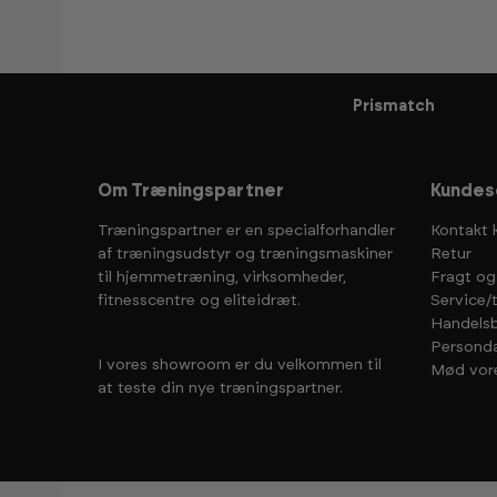
Prismatch
Om Træningspartner
Kundes
Træningspartner er en specialforhandler
Kontakt 
af træningsudstyr og træningsmaskiner
Retur
til hjemmetræning, virksomheder,
Fragt og
fitnesscentre og eliteidræt.
Service/
Handelsb
Personda
I vores showroom er du velkommen til
Mød vor
at teste din nye træningspartner.