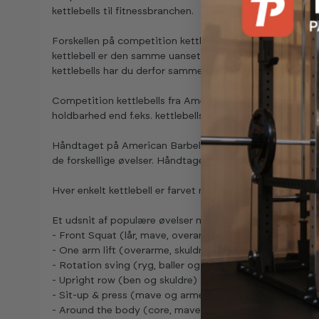
kettlebells til fitnessbranchen.
Forskellen på competition kettlebells og almindelige ke
kettlebell er den samme uanset hvilken vægt, du træne
kettlebells har du derfor samme teknik og balance uans
Competition kettlebells fra American Barbell er producere
holdbarhed end f.eks. kettlebells som er belagt med vinyl
Håndtaget på American Barbell competition kettlebells 
de forskellige øvelser. Håndtaget har en diameter (Ø) p
Hver enkelt kettlebell er farvet med den internationale 
Et udsnit af populære øvelser med kettlebells ses her:
- Front Squat (lår, mave, overarme og ryg)
- One arm lift (overarme, skuldre og ryg)
- Rotation sving (ryg, baller og lår)
- Upright row (ben og skuldre)
- Sit-up & press (mave og arme)
- Around the body (core, mave og skuldre)