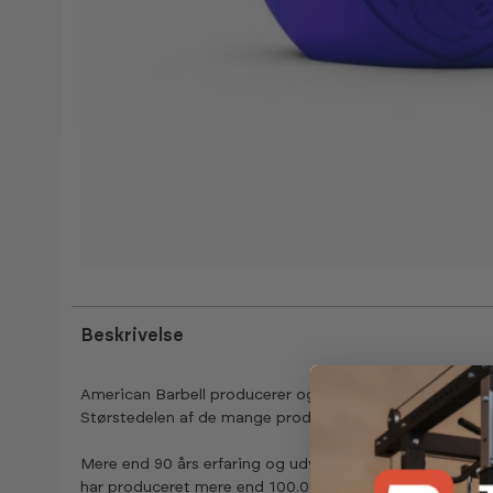
Beskrivelse
American Barbell producerer og leverer produkter af top-k
Størstedelen af de mange produkter hos American Barbell
Mere end 90 års erfaring og udvikling giver nogle af m
har produceret mere end 100.000 OL vægtstænger og 