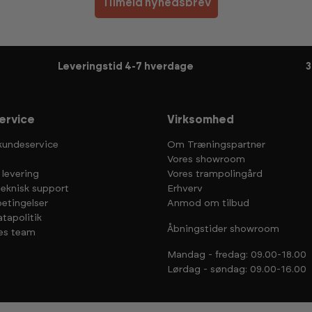
Tilmeld nyhedsbrev
Leveringstid 4-7 hverdage
3
ervice
Virksomhed
kundeservice
Om Træningspartner
Vores showroom
 levering
Vores trampolingård
teknisk support
Erhverv
etingelser
Anmod om tilbud
tapolitik
Åbningstider showroom
es team
Mandag - fredag: 09.00-18.00
Lørdag - søndag: 09.00-16.00