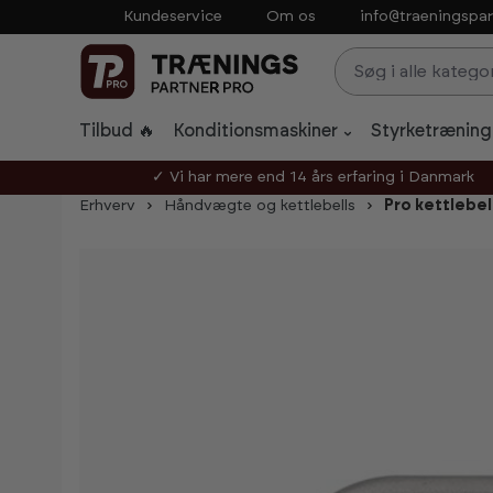
Kundeservice
Om os
info@traeningspar
p to main content
Skip to search
Skip to main navigation
Tilbud 🔥
Konditionsmaskiner
Styrketræning
✓ Vi har mere end 14 års erfaring i Danmark
Erhverv
Håndvægte og kettlebells
Pro kettlebel
Skip image gallery