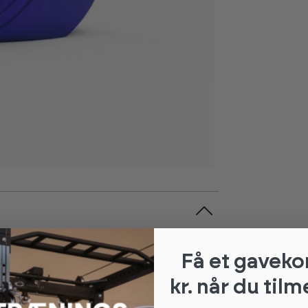
valitet til fitnesscentre i hele verden.
Få et gaveko
 bliver udviklet, produceret og testet i USA.
kr. når du tilm
arkedets bedste produkter. American Barbell
11.000 ton vægtskiver, håndvægte og