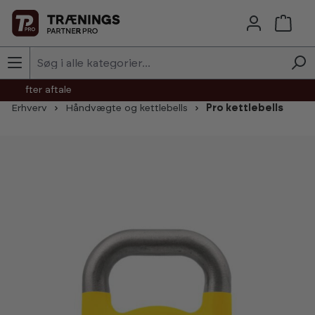
Skip to main content
agt efter aftale
Erhverv
Håndvægte og kettlebells
Pro kettlebells
Skip image gallery