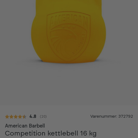
Varenummer: 372792
Gennemsnitlig vurdering:
4.8
(
stemmer:
20
)
American Barbell
Competition kettlebell 16 kg