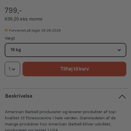
799,-
639,20 eks moms
Forventet på lager 28.08.2026
Vælg
Vægt
16 kg
1
Tilføj til kurv
Beskrivelse
American Barbell producerer og leverer produkter af top-
kvalitet til fitnesscentre i hele verden. Størstedelen af de
mange produkter hos American Barbell bliver udviklet,
produceret og testet i USA.