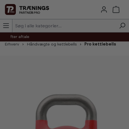
Skip to main content
agt efter aftale
Erhverv
Håndvægte og kettlebells
Pro kettlebells
Skip image gallery