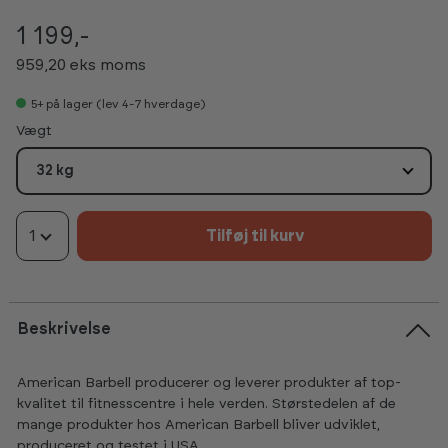
1 199,-
959,20 eks moms
5+
på lager (lev 4-7 hverdage)
Vælg
Vægt
32 kg
1
Tilføj til kurv
Beskrivelse
American Barbell producerer og leverer produkter af top-
kvalitet til fitnesscentre i hele verden. Størstedelen af de
mange produkter hos American Barbell bliver udviklet,
produceret og testet i USA.