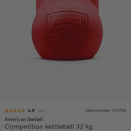
Varenummer: 372796
Gennemsnitlig vurdering:
4.8
(
stemmer:
20
)
American Barbell
Competition kettlebell 32 kg