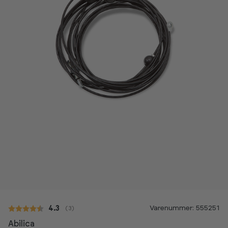
Varenummer: 555251
Gennemsnitlig vurdering:
4.3
(
stemmer:
3
)
Abilica