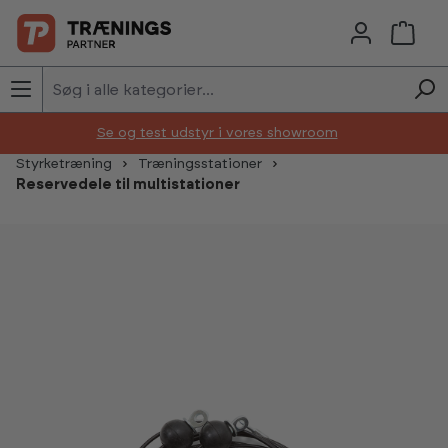
Skip to main content
Se og test udstyr i vores showroom
Styrketræning
Træningsstationer
Reservedele til multistationer
Skip image gallery