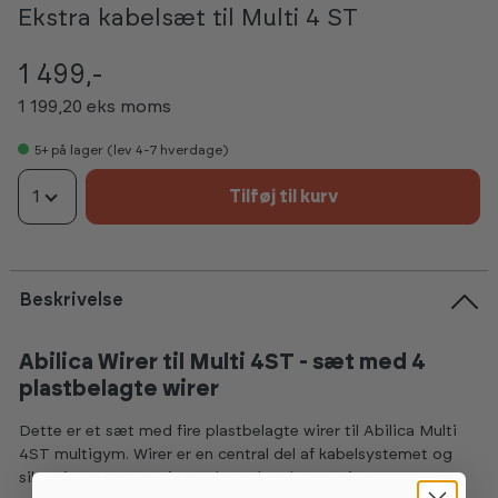
Ekstra kabelsæt til Multi 4 ST
1 499,-
1 199,20 eks moms
5+
på lager (lev 4-7 hverdage)
1
Tilføj til kurv
Beskrivelse
Abilica Wirer til Multi 4ST - sæt med 4
plastbelagte wirer
Dette er et sæt med fire plastbelagte wirer til Abilica Multi
4ST multigym. Wirer er en central del af kabelsystemet og
sikrer jævn og præcis modstand under træning.