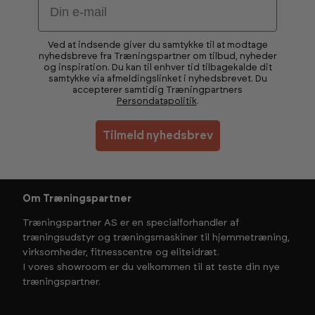
Ved at indsende giver du samtykke til at modtage
nyhedsbreve fra Træningspartner om tilbud, nyheder
og inspiration. Du kan til enhver tid tilbagekalde dit
samtykke via afmeldingslinket i nyhedsbrevet. Du
accepterer samtidig Træningpartners
Persondatapolitik
.
Tilmeld nyhedsbrev
Om Træningspartner
Træningspartner AS er en specialforhandler af
træningsudstyr og træningsmaskiner til hjemmetræning,
virksomheder, fitnesscentre og eliteidræt.
I vores showroom er du velkommen til at teste din nye
træningspartner.