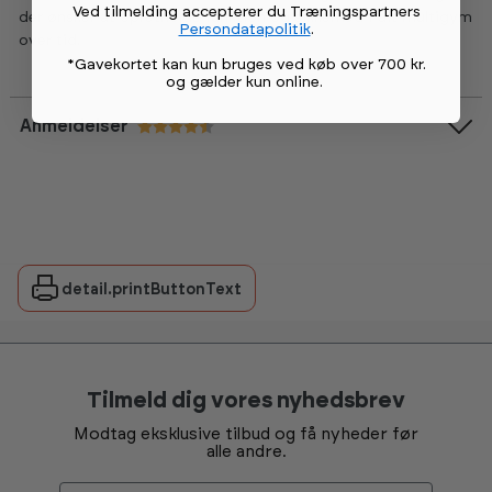
Ved tilmelding accepterer du Træningspartners
der ønsker at opretholde funktion og sikkerhed i dit multigym
Persondatapolitik
.
over tid.
*Gavekortet kan kun bruges ved køb over 700 kr.
og gælder kun online
.
Anmeldelser
Vurdering:
4.3 ud af 5 stjerner
detail.printButtonText
Tilmeld dig vores nyhedsbrev
Modtag eksklusive tilbud og få nyheder før
alle andre.
Email