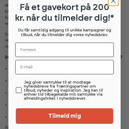
Få et gavekort
på 200
Wirer med plastbelægning giver reduceret friktion og bedre
beskyttelse mod slitage over tid. Dette bidrager til stabil
kr. når du tilmelder dig!*
funktion og forlænger levetiden på træningsapparatet ved
regelmæssig brug.
Du får samtidig adgang til unikke kampagner og
Sættet er udviklet til at passe Abilica Multi 4ST og gør det
tilbud, når du tilmelder dig vores nyhedsbrev.
nemt at vedligeholde eller udskifte slidte wirer for at
Fornavn
opretholde god træningskvalitet.
Hvorfor vælge Abilica Wirer til Multi 4ST?
Email
Tilpasset model:
Kompatibel med Abilica Multi 4ST
multigym
Jævn funktion:
Sikrer stabil og præcis modstand i
Permission tekst
Jeg giver samtykke til at modtage
nyhedsbreve fra Træningspartner om
kabelsystemet
tilbud, nyheder og inspiration. Jeg kan til
Slidstærk løsning:
Plastbelagt for reduceret friktion og
enhver tid tilbagekalde mit samtykke via
afmeldingslinket i nyhedsbrevet.
længere levetid
Nem udskiftning:
Praktisk vedligeholdelse af
træningsapparatet
Tilmeld mig
Komplet sæt:
Leveres med 4 wirer
Abilica Wirer til Multi 4ST er et nødvendigt tilbehør til dig,