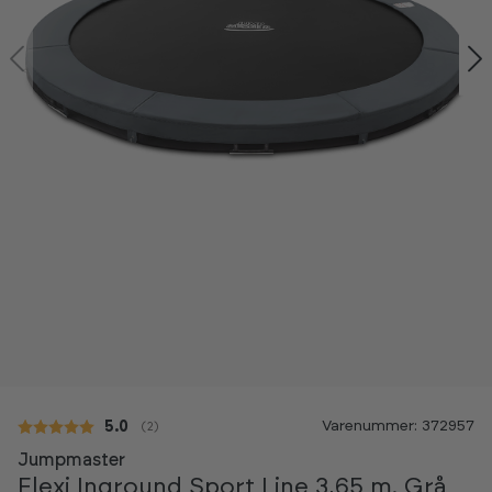
Varenummer: 372957
Gennemsnitlig vurdering:
5.0
(
stemmer:
2
)
Jumpmaster
Flexi Inground Sport Line 3,65 m. Grå