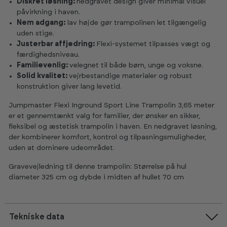
Diskret løsning:
nedgravet design giver minimal visuel
påvirkning i haven.
Nem adgang:
lav højde gør trampolinen let tilgængelig
uden stige.
Justerbar affjedring:
Flexi-systemet tilpasses vægt og
færdighedsniveau.
Familievenlig:
velegnet til både børn, unge og voksne.
Solid kvalitet:
vejrbestandige materialer og robust
konstruktion giver lang levetid.
Jumpmaster Flexi Inground Sport Line Trampolin 3,65 meter
er et gennemtænkt valg for familier, der ønsker en sikker,
fleksibel og æstetisk trampolin i haven. En nedgravet løsning,
der kombinerer komfort, kontrol og tilpasningsmuligheder,
uden at dominere udeområdet.
Gravevejledning til denne trampolin: Størrelse på hul
diameter 325 cm og dybde i midten af hullet 70 cm
Tekniske data