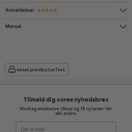
Anmeldelser
Vurdering:
5.0 ud af 5 stjerner
Manual
detail.printButtonText
Tilmeld dig vores nyhedsbrev
Modtag eksklusive tilbud og få nyheder før
alle andre.
Email