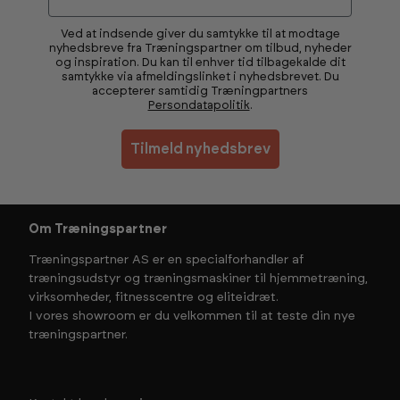
Ved at indsende giver du samtykke til at modtage
nyhedsbreve fra Træningspartner om tilbud, nyheder
og inspiration. Du kan til enhver tid tilbagekalde dit
samtykke via afmeldingslinket i nyhedsbrevet. Du
accepterer samtidig Træningpartners
Persondatapolitik
.
Tilmeld nyhedsbrev
Om Træningspartner
Træningspartner AS er en specialforhandler af
træningsudstyr og træningsmaskiner til hjemmetræning,
virksomheder, fitnesscentre og eliteidræt.
I vores showroom er du velkommen til at teste din nye
træningspartner.