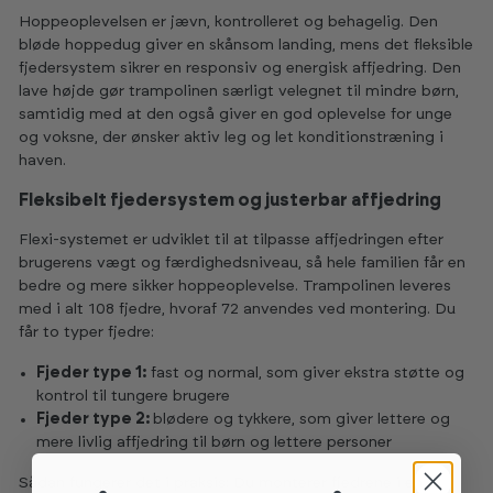
Hoppeoplevelsen er jævn, kontrolleret og behagelig. Den
bløde hoppedug giver en skånsom landing, mens det fleksible
fjedersystem sikrer en responsiv og energisk affjedring. Den
lave højde gør trampolinen særligt velegnet til mindre børn,
samtidig med at den også giver en god oplevelse for unge
og voksne, der ønsker aktiv leg og let konditionstræning i
haven.
Fleksibelt fjedersystem og justerbar affjedring
Flexi-systemet er udviklet til at tilpasse affjedringen efter
brugerens vægt og færdighedsniveau, så hele familien får en
bedre og mere sikker hoppeoplevelse. Trampolinen leveres
med i alt 108 fjedre, hvoraf 72 anvendes ved montering. Du
får to typer fjedre:
Fjeder type 1:
fast og normal, som giver ekstra støtte og
kontrol til tungere brugere
Fjeder type 2:
blødere og tykkere, som giver lettere og
mere livlig affjedring til børn og lettere personer
Sådan fungerer det i praksis: Du monterer fjedrene i en