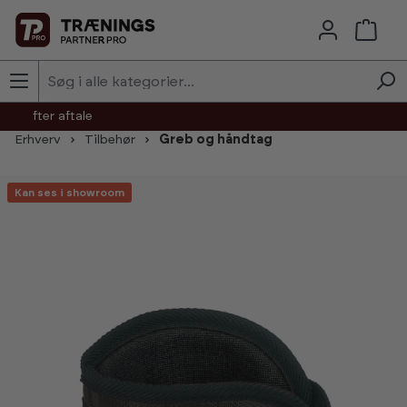
Skip to main content
agt efter aftale
Erhverv
Tilbehør
Greb og håndtag
Skip image gallery
Kan ses i showroom