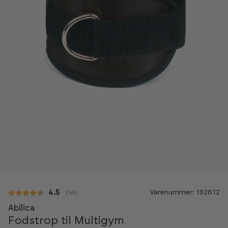
Varenummer: 192612
Gennemsnitlig vurdering:
4.5
(
stemmer:
49
)
Abilica
Fodstrop til Multigym