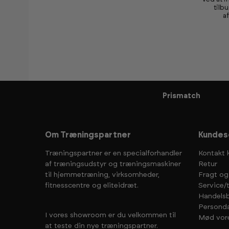
tilb
a
Prismatch
Om Træningspartner
Kundes
Træningspartner er en specialforhandler
Kontakt 
af træningsudstyr og træningsmaskiner
Retur
til hjemmetræning, virksomheder,
Fragt og
fitnesscentre og eliteidræt.
Service/
Handelsb
Personda
I vores showroom er du velkommen til
Mød vor
at teste din nye træningspartner.