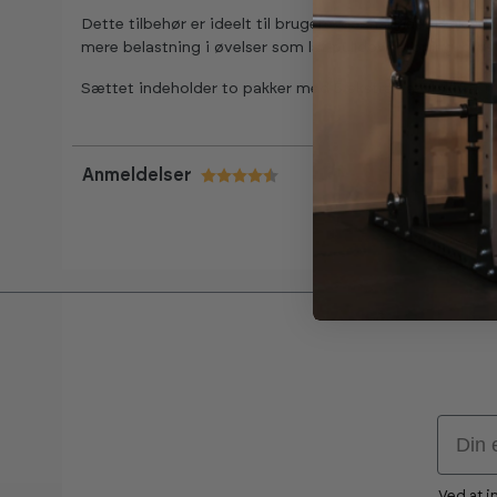
Dette tilbehør er ideelt til brugere, der har nået maks
mere belastning i øvelser som lat pulldown, roning, brys
Sættet indeholder to pakker med 5 ekstra vægtskiver m
Anmeldelser
Vurdering:
4.8 ud af 5 stjerner
Email
Ved at i