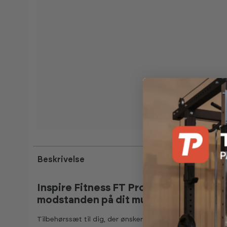
Beskrivelse
Inspire Fitness FT Pro / SF Heavy Stac
modstanden på dit multigym
Tilbehørssæt til dig, der ønsker at opgradere vægtsyste