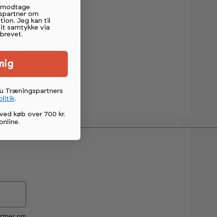
t modtage
spartner om
tion. Jeg kan til
mit samtykke via
brevet.
mig
du Træningspartners
litik
.
ved køb over 700 kr.
online
.
artner om