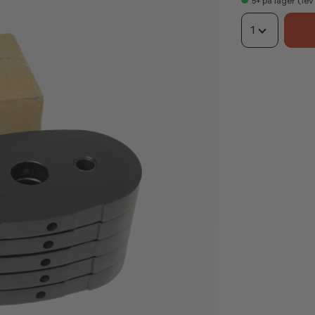
5+
på lager (le
1