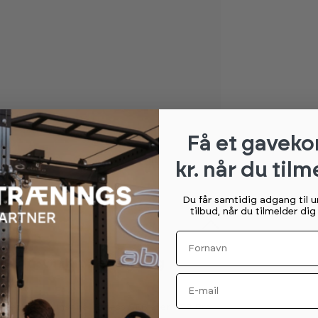
Få et gaveko
kr. når du tilm
Du får samtidig adgang til 
tilbud, når du tilmelder di
Fornavn
k Add-On Kit 22,6 kg - øg
Email
met på din Inspire Fitness SF6 eller FT2 Pro.