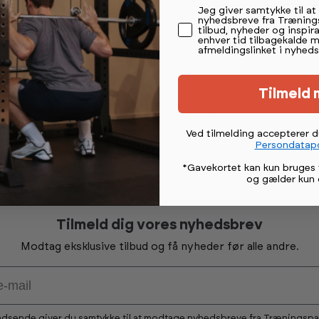
Permission tekst
Jeg giver samtykke til a
imal kapacitet på standardvægtene og ønsker
nyhedsbreve fra Træning
tilbud, nyheder og inspira
tpres og kabeløvelser.
enhver tid tilbagekalde 
afmeldingslinket i nyheds
ed en samlet vægt på 22,6 kg (50 lbs).
Tilmeld 
Ved tilmelding accepterer 
Persondatapo
*Gavekortet kan kun bruges 
og gælder kun 
Tilmeld dig vores nyhedsbrev
Modtag eksklusive tilbud og få nyheder før alle andre.
ndsende giver du samtykke til at modtage nyhedsbreve fra Træningsp