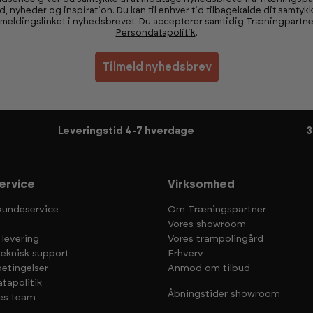
ud, nyheder og inspiration. Du kan til enhver tid tilbagekalde dit samtykk
fmeldingslinket i nyhedsbrevet. Du accepterer samtidig Træningpartne
Persondatapolitik
.
Tilmeld nyhedsbrev
Leveringstid 4-7 hverdage
3
ervice
Virksomhed
kundeservice
Om Træningspartner
Vores showroom
 levering
Vores trampolingård
teknisk support
Erhverv
etingelser
Anmod om tilbud
tapolitik
Åbningstider showroom
es team