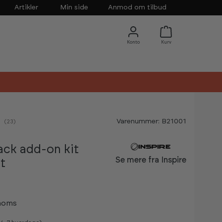
Artikler
Min side
Anmod om tilbud
Varenummer: B21001
nemsnitlig vurdering:
(
stemmer:
23
)
ack add-on kit
Se mere fra Inspire
st
 moms