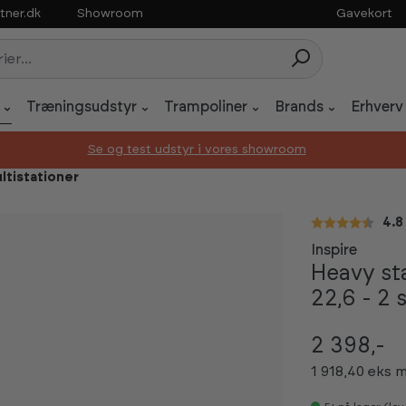
tner.dk
Showroom
Gavekort
Træningsudstyr
Trampoliner
Brands
Erhverv
Se og test udstyr i vores showroom
ultistationer
Gen
4.8
Inspire
Heavy st
22,6 - 2 
2 398,-
1 918,40 eks