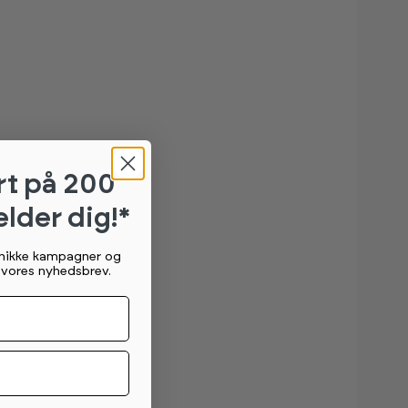
rt
på 200
elder dig!*
unikke kampagner og
g vores nyhedsbrev.