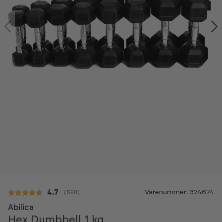
Kan ses i showroom
Varenummer: 374674
Gennemsnitlig vurdering:
4.7
(
stemmer:
568
)
-20%
Abilica
Hex Dumbbell 1 kg