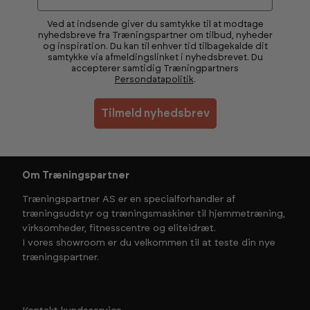
Ved at indsende giver du samtykke til at modtage
nyhedsbreve fra Træningspartner om tilbud, nyheder
og inspiration. Du kan til enhver tid tilbagekalde dit
samtykke via afmeldingslinket i nyhedsbrevet. Du
accepterer samtidig Træningpartners
Persondatapolitik
.
Tilmeld nyhedsbrev
Om Træningspartner
Træningspartner AS er en specialforhandler af
træningsudstyr og træningsmaskiner til hjemmetræning,
virksomheder, fitnesscentre og eliteidræt.
I vores showroom er du velkommen til at teste din nye
træningspartner.