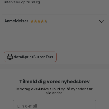
intervaller op til 60 kg.
Anmeldelser
Vurdering:
4.7 ud af 5 stjerner
detail.printButtonText
Tilmeld dig vores nyhedsbrev
Modtag eksklusive tilbud og få nyheder før
alle andre.
Email