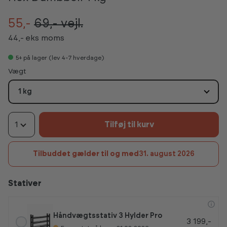
55,-
69,-
vejl.
44,- eks moms
5+
på lager (lev 4-7 hverdage)
Vælg
Vægt
1 kg
1
Tilføj til kurv
Tilbuddet gælder til og med
31. august 2026
Stativer
Håndvægtsstativ 3 Hylder Pro
3 199,-