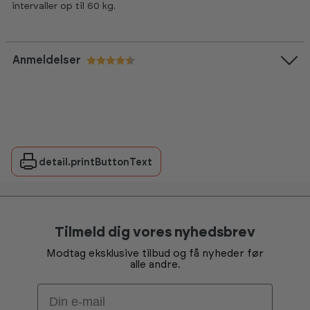
intervaller op til 60 kg.
Anmeldelser
Vurdering:
4.7 ud af 5 stjerner
detail.printButtonText
Tilmeld dig vores nyhedsbrev
Modtag eksklusive tilbud og få nyheder før
alle andre.
Email