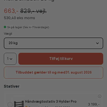
663,-
829,-
vejl.
530,40 eks moms
5+
på lager (lev 4-7 hverdage)
Vælg
Vægt
20 kg
1
Tilføj til kurv
Tilbuddet gælder til og med
31. august 2026
Stativer
Håndvægtsstativ 3 Hylder Pro
3 199,-