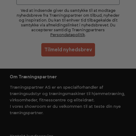
Ved at indsende giver du samtykke til at modtage
nyhedsbreve fra Træningspartner om tilbud, nyheder
og inspiration. Du kan til enhver tid tilbagekalde dit
samtykke via afmeldingslinket i nyhedsbrevet. Du
accepterer samtidig Træningpartners
Persondatapolitik
.
Tilmeld nyhedsbrev
Om Træningspartner
Træningspartner AS er en specialforhandler af
træningsudstyr og træningsmaskiner til hjemmetræning,
virksomheder, fitnesscentre og eliteidræt.
I vores showroom er du velkommen til at teste din nye
træningspartner.