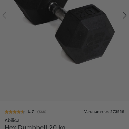
Kan ses i showroom
Varenummer: 373836
Gennemsnitlig vurdering:
4.7
(
stemmer:
568
)
-20%
Abilica
Hex Dumbbell 20 kg