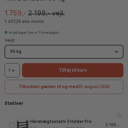
1 759,-
2 199,-
vejl.
1 407,20 eks moms
5+
på lager (lev 4-7 hverdage)
Vælg
Vægt
55 kg
1
Tilføj til kurv
Tilbuddet gælder til og med
31. august 2026
Stativer
Håndvægtsstativ 3 Hylder Pro
3 199,-