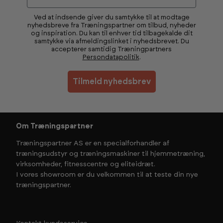
Ved at indsende giver du samtykke til at modtage
nyhedsbreve fra Træningspartner om tilbud, nyheder
og inspiration. Du kan til enhver tid tilbagekalde dit
samtykke via afmeldingslinket i nyhedsbrevet. Du
accepterer samtidig Træningpartners
Persondatapolitik
.
Tilmeld nyhedsbrev
Om Træningspartner
Træningspartner AS er en specialforhandler af
træningsudstyr og træningsmaskiner til hjemmetræning,
virksomheder, fitnesscentre og eliteidræt.
I vores showroom er du velkommen til at teste din nye
træningspartner.