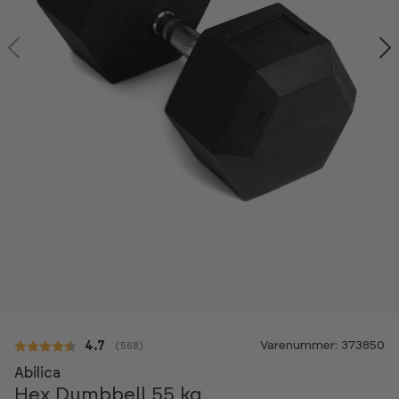
Kan ses i showroom
Varenummer: 373850
Gennemsnitlig vurdering:
4.7
(
stemmer:
568
)
-20%
Abilica
Hex Dumbbell 55 kg