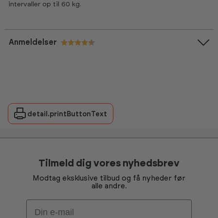
intervaller op til 60 kg.
Anmeldelser
Vurdering:
4.7 ud af 5 stjerner
detail.printButtonText
Tilmeld dig vores nyhedsbrev
Modtag eksklusive tilbud og få nyheder før
alle andre.
Email