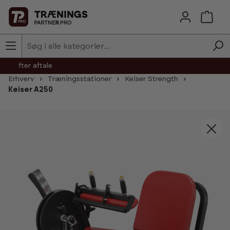
Skip to main content
agt efter aftale
Erhverv
Træningsstationer
Keiser Strength
Keiser A250
Skip image gallery