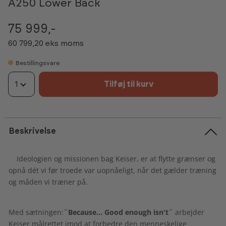
A250 Lower Back
75 999,-
60 799,20 eks moms
Bestillingsvare
1
Tilføj til kurv
Beskrivelse
Ideologien og missionen bag Keiser, er at flytte grænser og
opnå dét vi før troede var uopnåeligt, når det gælder træning
og måden vi træner på.
Med sætningen:
¨Because... Good enough isn't¨
arbejder
Keiser målrettet imod at forbedre den menneskelige