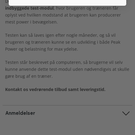
Der hvor Keiser computeren virkelig skiller sig ud, er via
det
indbyggede test-modul
, hvor brugeren og træneren får
oplyst ved hvilken modstand at brugeren kan producerer
mest power i bevægelsen.
Testen kan så laves igen efter nogle måneder, og så vil
brugeren og træneren kunne se en udvikling i både Peak
Power og belastning for max ydelse.
Testen står beskrevet på computeren, så brugerne vil selv
kunne anvende dette test-modul uden nødvendigvis at skulle
gøre brug af en træner.
Kontakt os vedrørende tilbud samt leveringstid.
Anmeldelser