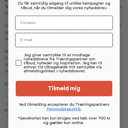
Du får samtidig adgang til unikke kampagner og
fødderne, gør at brugeren kan presse sig tilbage med alt den
tilbud, når du tilmelder dig vores nyhedsbrev.
kraft og acceleration som ønskes.
Fornavn
Denne station er bygget for
maksimal komfort
, så brugeren
kan koncentrere sig om at yde maksimalt igennem
Email
bevægelsen og derved optimere resultatet af sin træning.
Modstanden justeres hurtigt og nemt ved hjælp af de 2
Permission tekst
Jeg giver samtykke til at modtage
trykknapper på håndtagene. Brugeren er derfor i total
nyhedsbreve fra Træningspartner om
tilbud, nyheder og inspiration. Jeg kan til
kontrol med modstanden og kan justere den igennem hele
enhver tid tilbagekalde mit samtykke via
bevægelsen.
Modstanden kan justeres fra 0 - 123 kg.
afmeldingslinket i nyhedsbrevet.
Computeren fra Keiser
viser følgende:
Tilmeld mig
- Modstand der trænes med
- Antal gentagelser (reps)
- Peak Power (Den rep, hvor brugeren har produceret mest
Ved tilmelding accepterer du Træningspartners
Persondatapolitik
.
power i sin bevægelse)
- Procent af Peak Power på den sidst kørte rep
*Gavekortet kan kun bruges ved køb over 700 kr.
og gælder kun online
.