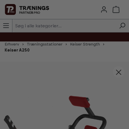
Skip to main content
Erhverv
Træningsstationer
Keiser Strength
Keiser A250
Skip image gallery