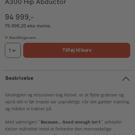
A300 Hip Abductor
94 999,-
75 999,20 eks moms
Bestillingsvare
1
Tilføj til kurv
Beskrivelse
Ideologien og missionen bag Keiser, er at flytte grænser og
opnå dét vi før troede var uopnåeligt, når det gælder træning
og måden vi træner på.
Med sætningen:
¨Because... Good enough isn't¨
arbejder
Keiser målrettet imod at forbedre den menneskelige