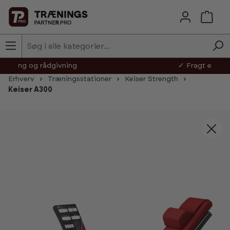
Skip to main content
✓ Fragt efter aftale
Erhverv
Træningsstationer
Keiser Strength
Keiser A300
Skip image gallery