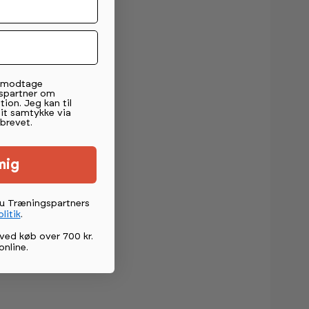
t modtage
spartner om
tion. Jeg kan til
mit samtykke via
brevet.
mig
du Træningspartners
litik
.
ved køb over 700 kr.
online
.