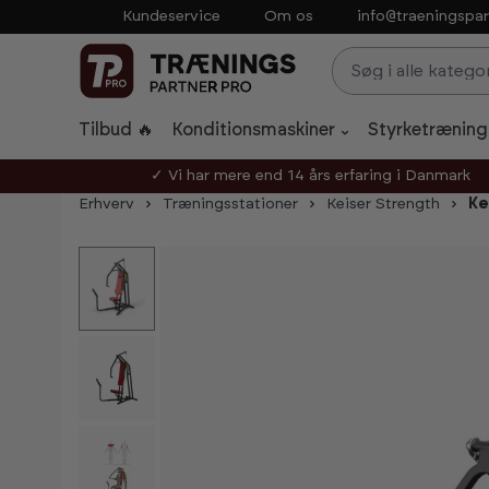
Kundeservice
Om os
info@traeningspar
p to main content
Skip to search
Skip to main navigation
Tilbud 🔥
Konditionsmaskiner
Styrketræning
✓ Vi har mere end 14 års erfaring i Danmark
Erhverv
Træningsstationer
Keiser Strength
Ke
Skip image gallery