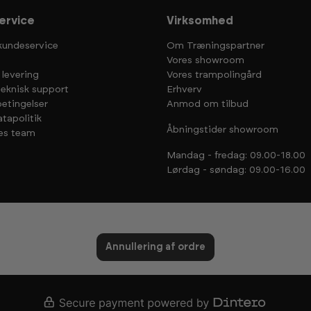
ervice
Virksomhed
kundeservice
Om Træningspartner
Vores showroom
 levering
Vores trampolingård
teknisk support
Erhverv
etingelser
Anmod om tilbud
tapolitik
Åbningstider showroom
es team
Mandag - fredag: 09.00-18.00
Lørdag - søndag: 09.00-16.00
Annullering af ordre