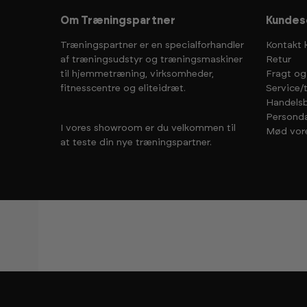
Om Træningspartner
Kundes
Træningspartner er en specialforhandler
Kontakt 
af træningsudstyr og træningsmaskiner
Retur
til hjemmetræning, virksomheder,
Fragt og
fitnesscentre og eliteidræt.
Service/
Handelsb
Personda
I vores showroom er du velkommen til
Mød vor
at teste din nye træningspartner.