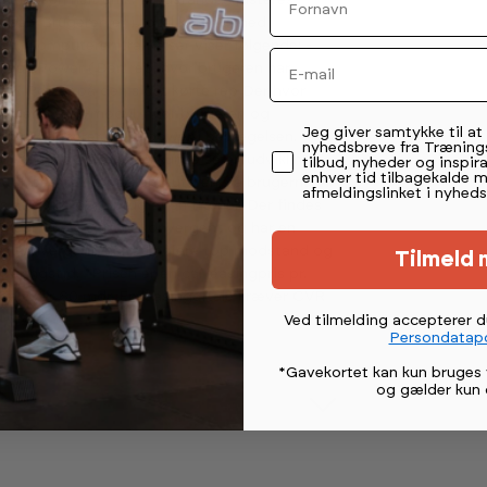
st Pressen helt unik. Modstanden justeres
get. Brugeren er i total kontrol med
. Computeren fra Keiser viser følgende: -
Email
Peak Power (Den rep, hvor brugeren har
eak Power på den sidst kørte rep Der hvor
ndbyggede test-modul, hvor brugeren og
Permission tekst
Jeg giver samtykke til a
kan producerer mest power i bevægelsen.
nyhedsbreve fra Træning
 brugeren og træneren kunne se en udvikling i
tilbud, nyheder og inspira
enhver tid tilbagekalde 
står beskrevet på computeren, så brugerne vil
afmeldingslinket i nyheds
at skulle gøre brug af en træner. Der findes
 Chest Press som er konvergent og har en
er konvergent, har en højere top modstand og
Tilmeld 
ringstid. *Prisen er en ca. leasingpris pr.
nde over 60 mdr. En leasingaftale kræver CVR
Ved tilmelding accepterer 
Persondatapo
*Gavekortet kan kun bruges 
og gælder kun 