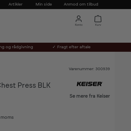
Artikler
Min side
Anmod om tilbud
ing og rådgivning
✓ Fragt efter aftale
Varenummer: 300939
Chest Press BLK
Se mere fra Keiser
s moms