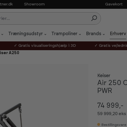
tner.dk
Showroom
Gavekort
Træningsudstyr
Trampoliner
Brands
Erhverv
✓ Gratis visualiseringshjælp i 3D
✓ Gratis vejledn
iser A250
Keiser
Air 250 
PWR
74 999,-
59 999,20 ek
Bestillingsvare