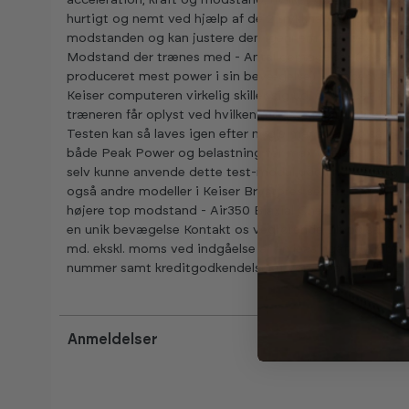
acceleration, kraft og modstand, hvilket gør Keiser Bry
hurtigt og nemt ved hjælp af de 2 trykknapper på håndta
modstanden og kan justere den igennem hele bevægelsen
Modstand der trænes med - Antal gentagelser (reps) - 
produceret mest power i sin bevægelse) - Procent af P
Keiser computeren virkelig skiller sig ud, er via det i
træneren får oplyst ved hvilken modstand at brugeren 
Testen kan så laves igen efter nogle måneder, og så vil
både Peak Power og belastning for max ydelse. Testen 
selv kunne anvende dette test-modul uden nødvendigvis 
også andre modeller i Keiser Brystpres serien: - Air300
højere top modstand - Air350 Biaxial Chest Press som 
en unik bevægelse Kontakt os vedrørende tilbud samt leve
md. ekskl. moms ved indgåelse af en leasingaftale løbe
nummer samt kreditgodkendelse af vores partner, DLL.
Anmeldelser