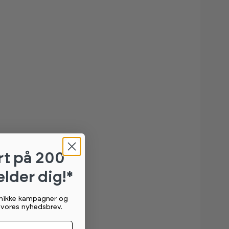
rt
på 200
elder dig!*
unikke kampagner og
g vores nyhedsbrev.