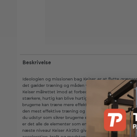
Beskrivelse
Ideologien og missionen bag Keiser, er at flytte grænser
det gælder træning og måden vi træner på. Med sætning
Keiser målrettet imod at forbedre den menneskelige pr
stærkere, hurtig kan blive hurtigere og kraft kan blive m
brugerne kan træne mere effektivt og målrettet med den
den mest effektive træning og derfor også det største 
du udstyr som sikrer brugerne en træning med både accel
er det alle de elementer som en elite idrætsudøver har br
næste niveau! Keiser Air250 giver brugeren muligheden