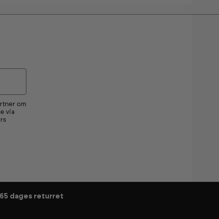
artner om
e via
rs
65 dages returret