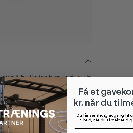
 og opnå dét vi før troede var uopnåeligt, når
en:¨Because... Good enough isn't¨ arbejder
æstation og ydeevne. Stærk kan blive
Få et gaveko
ere kraftfuld. Forskning og videnskab viser, at
kr. når du tilm
 variable luftmodstand fra Keiser som sikrer
træningsudbytte for brugerne. Med Keiser får
eration, eksplosivtiet og styrke. Kort sagt,
Du får samtidig adgang til 
tilbud, når du tilmelder di
ug for, for at tage sig selv og sin træning til
 for at træne med en kombination af
Fornavn