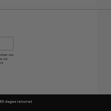
artner om
e via
rs
65 dages returret