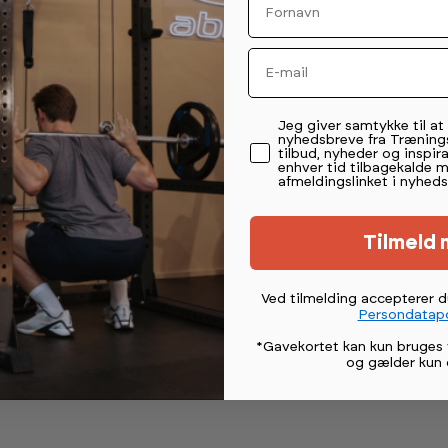
Email
e 'Firefighter Combat Challenge' i USA.
.a. crossfit miljøjet.
Permission tekst
Jeg giver samtykke til a
nyhedsbreve fra Træning
vejer 69 kg og hammeren som anvendes vejer
tilbud, nyheder og inspira
enhver tid tilbagekalde 
afmeldingslinket i nyheds
en de 1,5 meter med hammeren.
Tilmeld 
et og god form.
Ved tilmelding accepterer 
Persondatapo
*Gavekortet kan kun bruges 
og gælder kun 