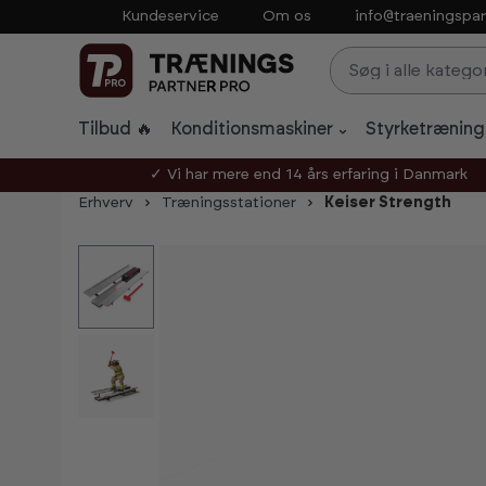
Kundeservice
Om os
info@traeningspar
p to main content
Skip to search
Skip to main navigation
Tilbud 🔥
Konditionsmaskiner
Styrketræning
✓ Vi har mere end 14 års erfaring i Danmark
Erhverv
Træningsstationer
Keiser Strength
Skip image gallery