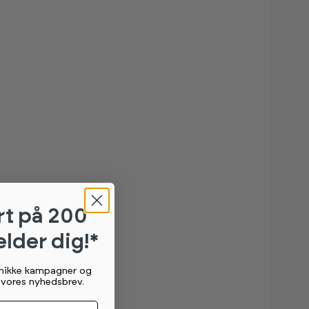
rt
på 200
elder dig!*
unikke kampagner og
g vores nyhedsbrev.