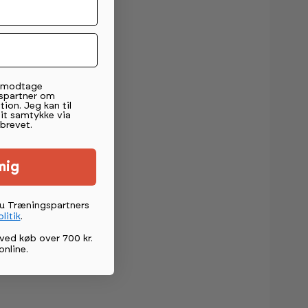
t modtage
spartner om
tion. Jeg kan til
mit samtykke via
brevet.
mig
du Træningspartners
litik
.
ved køb over 700 kr.
online
.