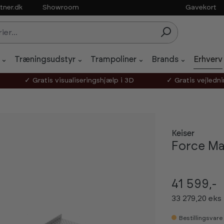
tner.dk
Showroom
Gavekort
Træningsudstyr
Trampoliner
Brands
Erhverv
✓ Gratis visualiseringshjælp i 3D
✓ Gratis vejledn
Keiser
Force Ma
41 599,-
33 279,20 ek
Bestillingsvare