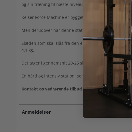
og sin træning til næste niveau!
Keiser Force Machine er bygget til og bruges i den årlig
Men derudover har denne station også gjort sit indtog i bl
Slæden som skal slås fra den ene ende til den anden 
4.1 kg.
Det tager i gennemsnit 20-25 slag for at skubbe blokk
En hård og intensiv station, som kræver kraft, eksplosiv
Kontakt os vedrørende tilbud samt leveringstid.
Anmeldelser