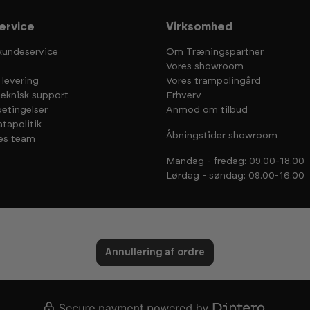
ervice
Virksomhed
kundeservice
Om Træningspartner
Vores showroom
 levering
Vores trampolingård
teknisk support
Erhverv
etingelser
Anmod om tilbud
tapolitik
Åbningstider showroom
es team
Mandag - fredag: 09.00-18.00
Lørdag - søndag: 09.00-16.00
Annullering af ordre