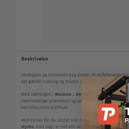
Beskrivelse
Ideologien og missionen bag Keiser, er at flytte grænser
det gælder træning og måden vi træner på.
Med sætningen:
¨Because... Good enough isn't¨
arbejde
menneskelige præstation og ydeevne. Stærk kan blive stæ
kan blive mere kraftfuld.
Med Keiser får du udstyr som sikrer brugerne en
træni
styrke.
Kort sagt, er det alle de elementer som en elite 