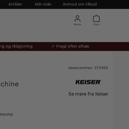
Artikler
Min side
Anmod om tilbud
ing og rådgivning
✓ Fragt efter aftale
Varenummer: 373356
chine
Se mere fra Keiser
s moms