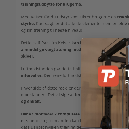
træningsudbytte for brugerne.
Med Keiser får du udstyr som sikrer brugerne en
træni
styrke.
Kort sagt, er det alle de elementer som en elite 
og sin træning til næste niveau!
Dette Half Rack fra Keiser
kan bruges med den rene lu
almindelige vægttræning med skiver, eller bare som e
skiver.
Luftmodstanden gør dette Half Rack unikt. Det betyder 
intervaller.
Den rene luftmodstand kan justeres fra 0-96
I hver side af dette rack, er der i bunden monteret tryk
modstanden. Det vil sige at
brugeren er i total kontro
og enkelt.
Der er monteret 2 computere på denne station.
Den en
er stående, og den anden kan brugeren se, når øvelser
data uanset hvilken træning der laves.