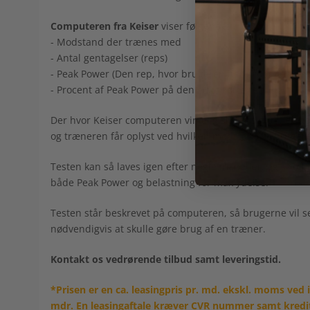
Computeren fra Keiser
viser følgende:
- Modstand der trænes med
- Antal gentagelser (reps)
- Peak Power (Den rep, hvor brugeren har produceret m
- Procent af Peak Power på den sidst kørte rep
Der hvor Keiser computeren virkelig skiller sig ud, er vi
og træneren får oplyst ved hvilken modstand at bruge
Testen kan så laves igen efter nogle måneder, og så vil
både Peak Power og belastning for max ydelse.
Testen står beskrevet på computeren, så brugerne vil 
nødvendigvis at skulle gøre brug af en træner.
Kontakt os vedrørende tilbud samt leveringstid.
*Prisen er en ca. leasingpris pr. md. ekskl. moms ved 
mdr. En leasingaftale kræver CVR nummer samt kredit