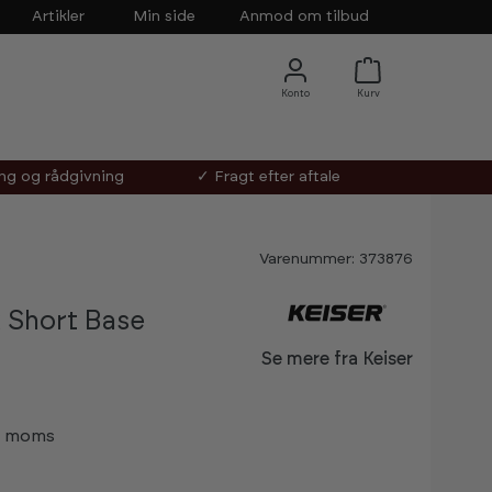
Artikler
Min side
Anmod om tilbud
ing og rådgivning
✓ Fragt efter aftale
Varenummer: 373876
k Short Base
Se mere fra Keiser
-
ks moms