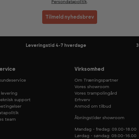
Persondatapolitik
.
Tilmeld nyhedsbrev
Leveringstid 4-7 hverdage
3
ervice
Virksomhed
kundeservice
Om Træningspartner
Vores showroom
 levering
Vores trampolingård
teknisk support
Erhverv
etingelser
Anmod om tilbud
tapolitik
Åbningstider showroom
es team
Mandag - fredag: 09.00-18.00
Lørdag - søndag: 09.00-16.00