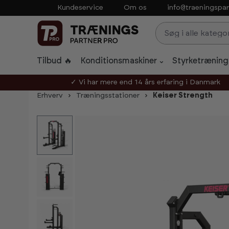
Kundeservice
Om os
info@traeningspar
p to main content
Skip to search
Skip to main navigation
Tilbud 🔥
Konditionsmaskiner
Styrketræning
✓ Vi har mere end 14 års erfaring i Danmark
Erhverv
Træningsstationer
Keiser Strength
Skip image gallery