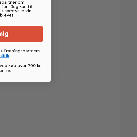
spartner om
tion. Jeg kan til
mit samtykke via
brevet.
mig
du Træningspartners
litik
.
ved køb over 700 kr.
online
.