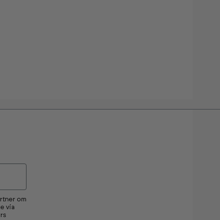
artner om
e via
rs