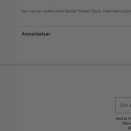
Her ses en video med Keiser Power Rack, men konceptet
Anmeldelser
Email
Ved at i
tilb
a