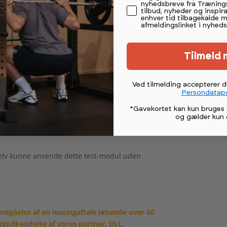
nyhedsbreve fra Træning
tilbud, nyheder og inspira
enhver tid tilbagekalde 
afmeldingslinket i nyheds
est power i sin bevægelse)
Tilmeld 
Ved tilmelding accepterer 
a
det indbyggede test-modul
, hvor brugeren
Persondatapo
ren kan producerer mest power i bevægelsen.
*Gavekortet kan kun bruges 
og gælder kun 
 brugeren og træneren kunne se en udvikling i
selv kunne anvende dette test-modul uden
indgåelse af en leasingaftale løbende over 60
godkendelse af vores partner, DLL.