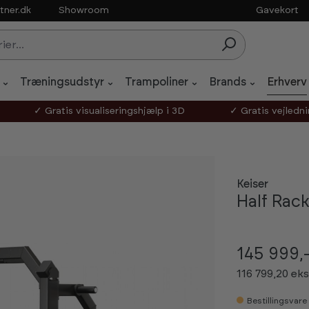
tner.dk
Showroom
Gavekort
Træningsudstyr
Trampoliner
Brands
Erhverv
✓ Gratis visualiseringshjælp i 3D
✓ Gratis vejledn
Keiser
Half Rac
145 999,
116 799,20 e
Bestillingsvare