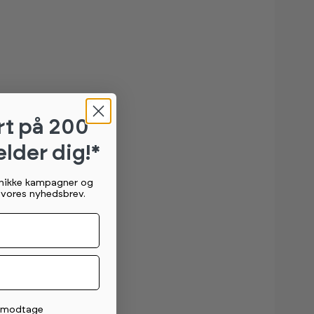
rt
på 200
elder dig!*
unikke kampagner og
g vores nyhedsbrev.
t modtage