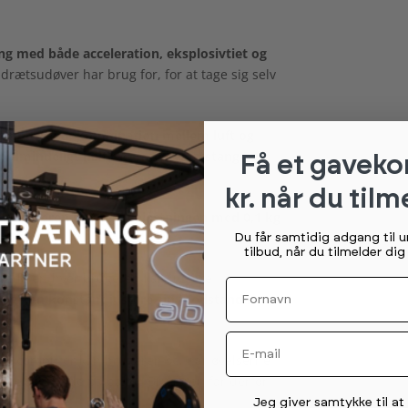
ng med både acceleration, eksplosivtiet og
idrætsudøver har brug for, for at tage sig selv
ftmodstand, kombination mellem luft og
t almindeligt half rack med vægtstang og
Få et gaveko
kr. når du tilm
at
brugeren kan øge belastningen med 0,1 kg
 kg.
Du får samtidig adgang til 
tilbud, når du tilmelder di
-pedaler, hvor brugeren kan justere
Fornavn
l, og kan konstant justere sin modstand nemt
Email
e computer kan brugeren se, når øvelserne
ne er liggende på bænk. Brugeren får derfor
Permission tekst
Jeg giver samtykke til a