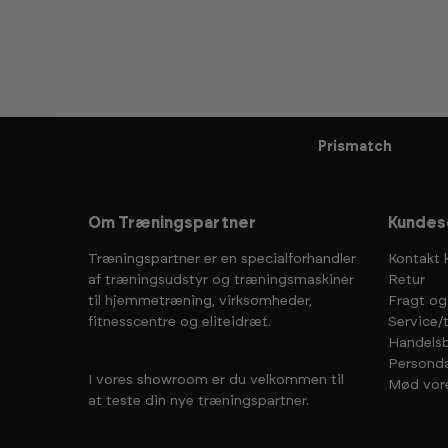
Prismatch
Om Træningspartner
Kundes
Træningspartner er en specialforhandler
Kontakt 
af træningsudstyr og træningsmaskiner
Retur
til hjemmetræning, virksomheder,
Fragt og
fitnesscentre og eliteidræt.
Service/
Handelsb
Personda
I vores showroom er du velkommen til
Mød vor
at teste din nye træningspartner.