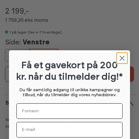
2 199,-
1 759,20 eks moms
1
på lager (lev 4-7 hverdage)
Side:
Venstre
Højre
Venstre
Få et gavekort
på 200
1
Tilføj til kurv
kr. når du tilmelder dig!*
Du får samtidig adgang til unikke kampagner og
tilbud, når du tilmelder dig vores nyhedsbrev.
Beskrivelse
Fornavn
Keisers landmine er fantastisk til store rotationsbevægelser
Email
samt core-, skulder- og hoftetræning.