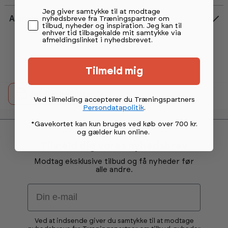
Permission tekst
Jeg giver samtykke til at modtage
Anmeldelser
nyhedsbreve fra Træningspartner om
tilbud, nyheder og inspiration. Jeg kan til
enhver tid tilbagekalde mit samtykke via
afmeldingslinket i nyhedsbrevet.
Tilmeld mig
detail.printButtonText
Ved tilmelding accepterer du Træningspartners
Persondatapolitik
.
*Gavekortet kan kun bruges ved køb over 700 kr.
og gælder kun online
.
Tilmeld dig vores nyhedsbrev
Modtag eksklusive tilbud og få nyheder før
alle andre.
Email
Ved at indsende giver du samtykke til at modtage