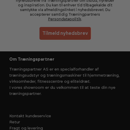
nyhedsbreve fra Træningspartner om tilbud, nyheder
og inspiration. Du kan til enhver tid tilbagekalde dit
samtykke via afmeldingslinket i nyhedsbrevet. Du
accepterer samtidig Træningpartners
Persondatapolitik
.
Tilmeld nyhedsbrev
Om Træningspartner
Træningspartner AS er en specialforhandler af
træningsudstyr og træningsmaskiner til hjemmetræning,
virksomheder, fitnesscentre og eliteidræt.
I vores showroom er du velkommen til at teste din nye
træningspartner.
Kontakt kundeservice
Retur
Fragt og levering