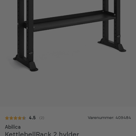
Varenummer: 409484
Gennemsnitlig vurdering:
4.5
(
stemmer:
2
)
Abilica
KettlebellRack 2 hylder