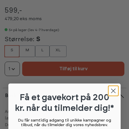
599,-
479,20 eks moms
5+
på lager (lev 4-7 hverdage)
Størrelse:
S
S
M
L
XL
1
Tilføj til kurv
Få et gavekort
på 200
Beskrivelse
kr. når du tilmelder dig!*
American Barbell Lever Power Lifting bælte udført i ægte
læder.
Du får samtidig adgang til unikke kampagner og
Designet til at give dig den ultimative støtte af core
tilbud, når du tilmelder dig vores nyhedsbrev.