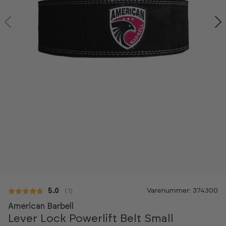
Varenummer: 374300
Gennemsnitlig vurdering:
5.0
(
stemmer:
1
)
American Barbell
Lever Lock Powerlift Belt Small