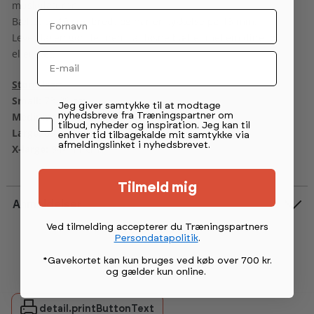
muskulaturen.
Fornavn
Bæltet er 10 cm. bredt og har en tykkelse på 13 mm.
Lever-låsen gør det nemt at løsne bæltet mellem dine løft
eller sæt.
Email
Størrelser:
Small:
73-88 cm.
Permission tekst
Jeg giver samtykke til at modtage
Medium:
84-99 cm.
nyhedsbreve fra Træningspartner om
tilbud, nyheder og inspiration. Jeg kan til
Large:
89-106 cm.
enhver tid tilbagekalde mit samtykke via
afmeldingslinket i nyhedsbrevet.
X-large:
94-111 cm.
Tilmeld mig
Anmeldelser
Vurdering:
5.0 ud af 5 stjerner
Ved tilmelding accepterer du Træningspartners
Persondatapolitik
.
*Gavekortet kan kun bruges ved køb over 700 kr.
og gælder kun online
.
detail.printButtonText