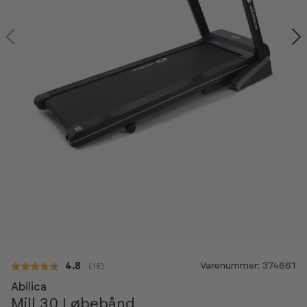
-20%
Varenummer: 374661
Gennemsnitlig vurdering:
4.8
(
stemmer:
16
)
Abilica
Mill 30 Løbebånd