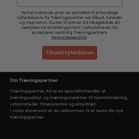
Ved at indsende giver du samtykke til at modtage
nyhedsbreve fra Træningspartner om tilbud, nyheder
og inspiration. Du kan til enhver tid tilbagekalde dit
samtykke via afmeldingslinket i nyhedsbrevet. Du
accepterer samtidig Træningpartners
Persondatapolitik
.
Tilmeld nyhedsbrev
Om Træningspartner
Træningspartner AS er en specialforhandler af
træningsudstyr og træningsmaskiner til hjemmetræning,
virksomheder, fitnesscentre og eliteidræt.
I vores showroom er du velkommen til at teste din nye
træningspartner.