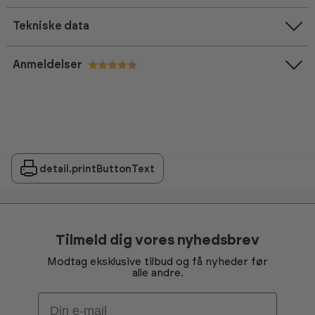
Tekniske data
Anmeldelser
Vurdering:
4.8 ud af 5 stjerner
detail.printButtonText
Tilmeld dig vores nyhedsbrev
Modtag eksklusive tilbud og få nyheder før
alle andre.
Email