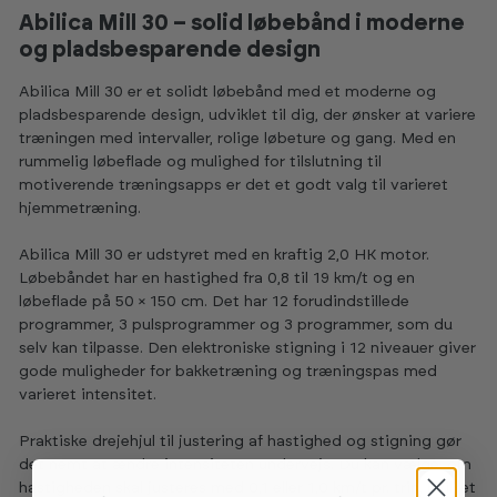
Abilica Mill 30 – solid løbebånd i moderne
og pladsbesparende design
Abilica Mill 30 er et solidt løbebånd med et moderne og
pladsbesparende design, udviklet til dig, der ønsker at variere
træningen med intervaller, rolige løbeture og gang. Med en
rummelig løbeflade og mulighed for tilslutning til
motiverende træningsapps er det et godt valg til varieret
hjemmetræning.
Abilica Mill 30 er udstyret med en kraftig 2,0 HK motor.
Løbebåndet har en hastighed fra 0,8 til 19 km/t og en
løbeflade på 50 × 150 cm. Det har 12 forudindstillede
programmer, 3 pulsprogrammer og 3 programmer, som du
selv kan tilpasse. Den elektroniske stigning i 12 niveauer giver
gode muligheder for bakketræning og træningspas med
varieret intensitet.
Praktiske drejehjul til justering af hastighed og stigning gør
det nemt at ændre intensiteten undervejs. Du kan vælge, om
hastigheden skal justeres med 0,1 eller 1,0 km/t pr. trin, hvilket