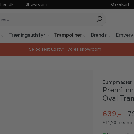
tner.dk
Showroom
Gavekort
Træningsudstyr
Trampoliner
Brands
Erhverv
Se og test udstyr i vores showroom
Jumpmaster
Premium 
Oval Tra
639,-
7
511,20 eks m