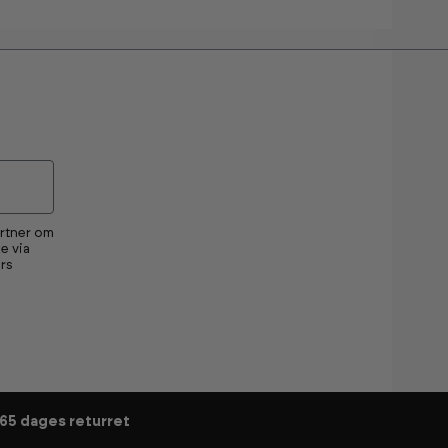
artner om
e via
rs
65 dages returret