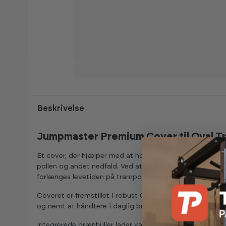
-20%
Beskrivelse
Jumpmaster Premium Cover til Oval Tr
Et cover, der hjælper med at holde trampolinen renere 
pollen og andet nedfald. Ved at beskytte hoppedug og 
forlænges levetiden på trampolinens mest udsatte dele.
Coveret er fremstillet i robust 0,32 mm PE-materiale, sva
og nemt at håndtere i daglig brug.
Integrerede drænhuller lader vand passere og forhindrer