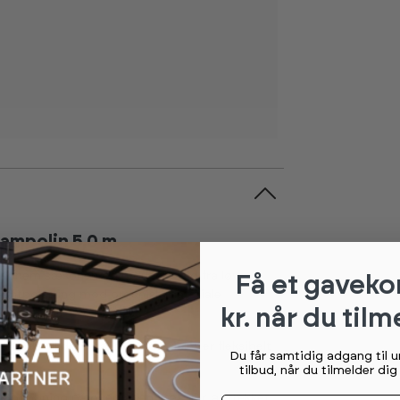
ampolin 5,0 m
gennem sæsonen og reducere slid fra løv,
Få et gaveko
kantpolstring mod organisk materiale
kr. når du tilm
rende til den kvalitet, materialet er fleksibelt
Du får samtidig adgang til 
tilbud, når du tilmelder di
 ophobning på overfladen. Det gør, at trekket
Fornavn