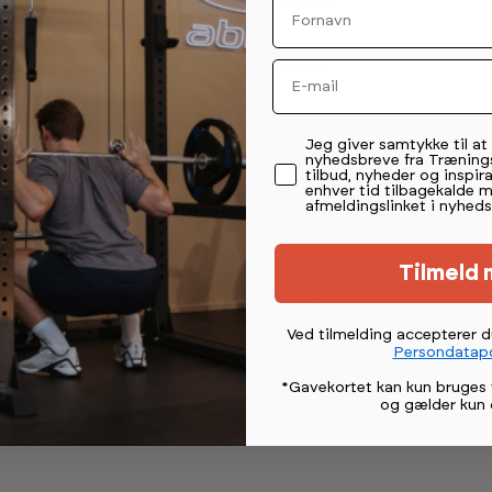
den ydre ramme. Det placeres på indersiden
Email
asning.
Permission tekst
Jeg giver samtykke til a
nyhedsbreve fra Træning
tilbud, nyheder og inspira
enhver tid tilbagekalde 
afmeldingslinket i nyheds
Tilmeld 
ug og kantpolstring. En slidt hoppedug eller
yttelse er derfor en enkel investering i sikker
Ved tilmelding accepterer 
Persondatapo
*Gavekortet kan kun bruges 
og gælder kun 