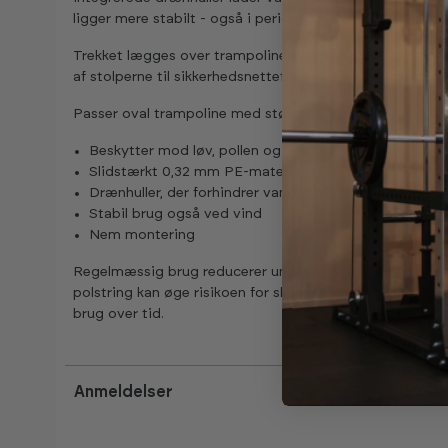
ligger mere stabilt - også i perioder med vind.
Trekket lægges over trampolinen og fastgøres omkring 
af stolperne til sikkerhedsnettet for stabil og sikker tilp
Passer oval trampoline med størrelse 5,0 meter.
Beskytter mod løv, pollen og nedfald
Slidstærkt 0,32 mm PE-materiale
Drænhuller, der forhindrer vandophobning
Stabil brug også ved vind
Nem montering
Regelmæssig brug reducerer unødvendigt slid på hopped
polstring kan øge risikoen for skader. Forebyggende besk
brug over tid.
Anmeldelser