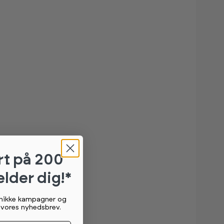
rt
på 200
elder dig!*
unikke kampagner og
g vores nyhedsbrev.