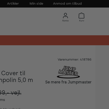
Artikler
Min side
Anmod om tilbud
Varenummer: 418786
Cover til
mpolin 5,0 m
Se mere fra Jumpmaster
99,-
vejl.
oms