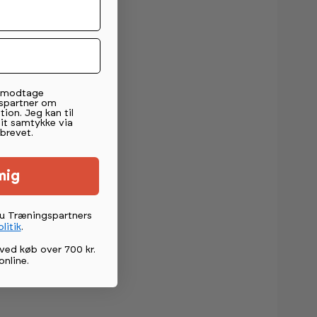
t modtage
spartner om
tion. Jeg kan til
mit samtykke via
brevet.
mig
du Træningspartners
litik
.
ved køb over 700 kr.
online
.