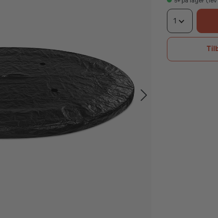
5+
på lager (le
1
Til