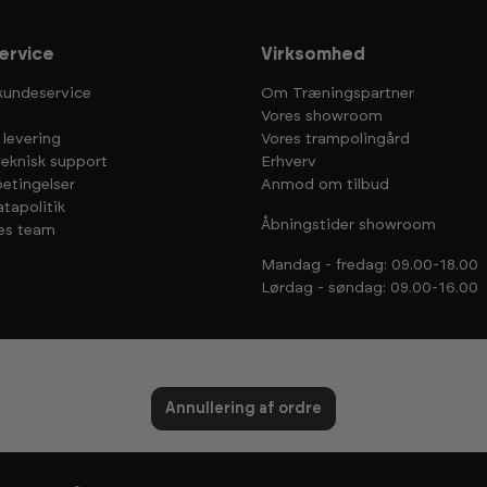
ervice
Virksomhed
kundeservice
Om Træningspartner
Vores showroom
 levering
Vores trampolingård
teknisk support
Erhverv
etingelser
Anmod om tilbud
tapolitik
Åbningstider showroom
es team
Mandag - fredag: 09.00-18.00
Lørdag - søndag: 09.00-16.00
Annullering af ordre