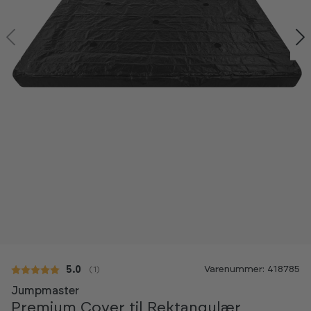
-20%
Varenummer: 418785
Gennemsnitlig vurdering:
5.0
(
stemmer:
1
)
Jumpmaster
Premium Cover til Rektangulær