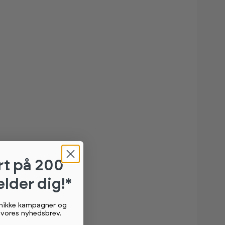
rt
på 200
elder dig!*
unikke kampagner og
g vores nyhedsbrev.