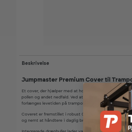
-20%
Beskrivelse
Jumpmaster Premium Cover til Trampo
Et cover, der hjælper med at holde trampolinen renere 
pollen og andet nedfald. Ved at beskytte hoppedug og 
forlænges levetiden på trampolinens mest udsatte dele.
Coveret er fremstillet i robust 0,32 mm PE-materiale, sva
og nemt at håndtere i daglig brug.
Integrerede drænhuller lader vand passere og forhindrer