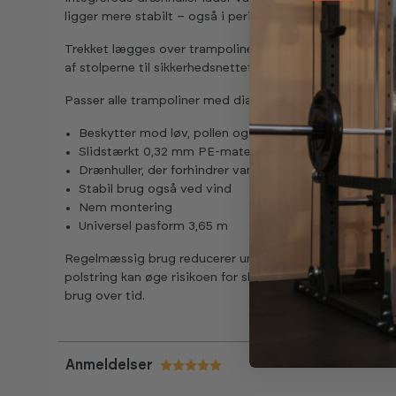
ligger mere stabilt – også i perioder med vind.
Trekket lægges over trampolinen og fastgøres omkring 
af stolperne til sikkerhedsnettet for stabil og sikker tilp
Passer alle trampoliner med diameter 3,65 meter.
Beskytter mod løv, pollen og nedfald
Slidstærkt 0,32 mm PE-materiale
Drænhuller, der forhindrer vandophobning
Stabil brug også ved vind
Nem montering
Universel pasform 3,65 m
Regelmæssig brug reducerer unødvendigt slid på hopped
polstring kan øge risikoen for skader. Forebyggende besk
brug over tid.
Anmeldelser
Vurdering:
5.0 ud af 5 stjerner