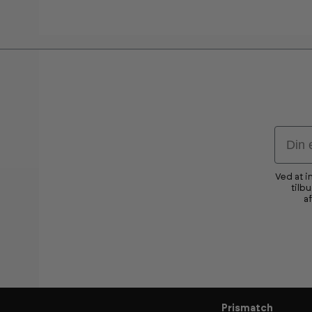
Email
Ved at i
tilb
a
Prismatch