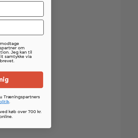
t modtage
spartner om
tion. Jeg kan til
mit samtykke via
brevet.
mig
du Træningspartners
litik
.
ved køb over 700 kr.
online
.