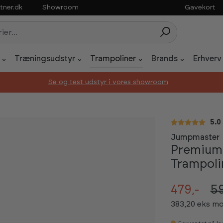
tner.dk
Showroom
Gavekort
Træningsudstyr
Trampoliner
Brands
Erhverv
Se og test udstyr i vores showroom
Gen
5.0
Jumpmaster
Premium 
Trampoli
479,-
5
383,20 eks m