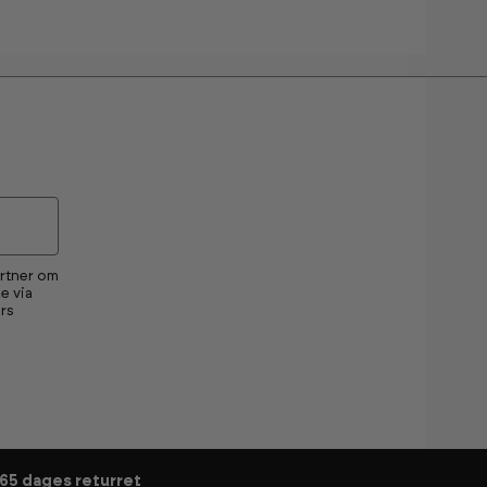
artner om
e via
rs
65 dages returret