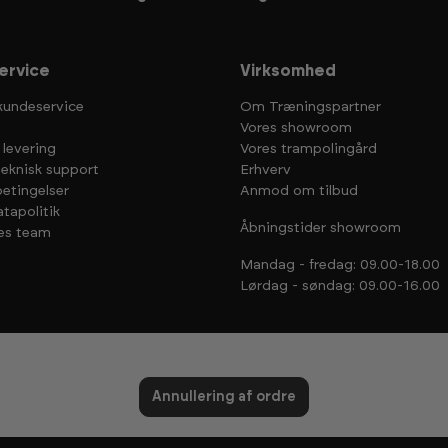
ervice
Virksomhed
kundeservice
Om Træningspartner
Vores showroom
 levering
Vores trampolingård
teknisk support
Erhverv
etingelser
Anmod om tilbud
tapolitik
Åbningstider showroom
es team
Mandag - fredag: 09.00-18.00
Lørdag - søndag: 09.00-16.00
Annullering af ordre