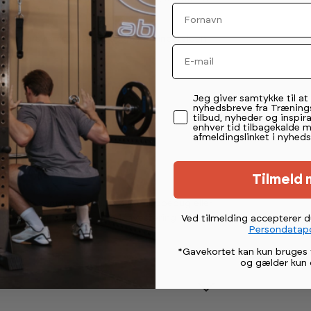
Fornavn
den ydre ramme. Det placeres på indersiden
Email
asning.
Permission tekst
Jeg giver samtykke til a
nyhedsbreve fra Træning
tilbud, nyheder og inspira
enhver tid tilbagekalde 
afmeldingslinket i nyheds
Tilmeld 
ug og kantpolstring. En slidt hoppedug eller
yttelse er derfor en enkel investering i sikker
Ved tilmelding accepterer 
Persondatapo
*Gavekortet kan kun bruges 
og gælder kun 