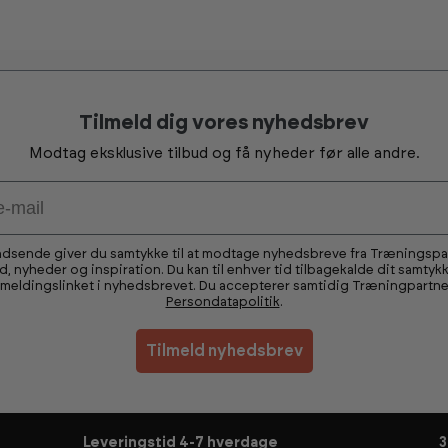
Tilmeld dig vores nyhedsbrev
Modtag eksklusive tilbud og få nyheder før alle andre.
ndsende giver du samtykke til at modtage nyhedsbreve fra Træningsp
ud, nyheder og inspiration. Du kan til enhver tid tilbagekalde dit samtykk
fmeldingslinket i nyhedsbrevet. Du accepterer samtidig Træningpartne
Persondatapolitik
.
Tilmeld nyhedsbrev
Leveringstid 4-7 hverdage
3