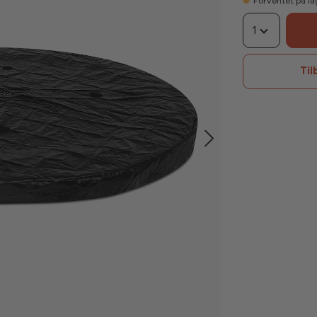
Forventet på la
1
Til