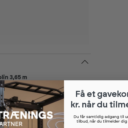
lin 3,65 m
gennem sæsonen og reducere slid fra løv,
Få et gaveko
kantpolstring mod organisk materiale
kr. når du tilm
rende til den kvalitet, materialet er fleksibelt
Du får samtidig adgang til 
tilbud, når du tilmelder di
 ophobning på overfladen. Det gør, at trekket