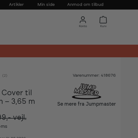
Artikler
Min side
Anmod om tilbud
Varenummer: 418676
nemsnitlig vurdering:
(
stemmer:
2
)
Cover til
n – 3,65 m
Se mere fra Jumpmaster
99,-
vejl.
oms