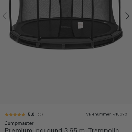
-50%
Varenummer: 418670
Gennemsnitlig vurdering:
5.0
(
stemmer:
3
)
Jumpmaster
Premium Inground 3,65 m. Trampolin