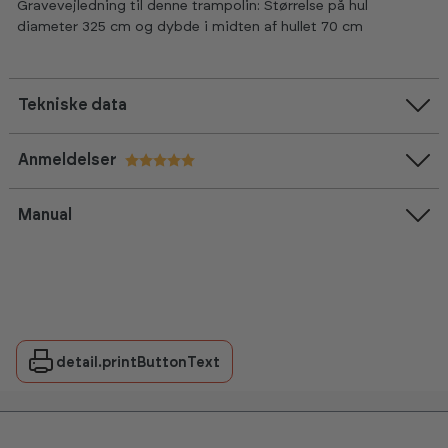
Gravevejledning til denne trampolin: Størrelse på hul
diameter 325 cm og dybde i midten af hullet 70 cm
Tekniske data
Anmeldelser
Vurdering:
5.0 ud af 5 stjerner
Manual
detail.printButtonText