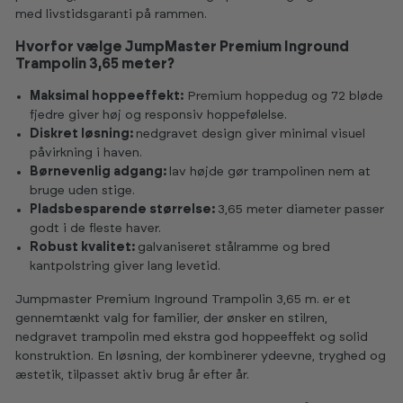
med livstidsgaranti på rammen.
Hvorfor vælge JumpMaster Premium Inground
Trampolin 3,65 meter?
Maksimal hoppeeffekt:
Premium hoppedug og 72 bløde
fjedre giver høj og responsiv hoppefølelse.
Diskret løsning:
nedgravet design giver minimal visuel
påvirkning i haven.
Børnevenlig adgang:
lav højde gør trampolinen nem at
bruge uden stige.
Pladsbesparende størrelse:
3,65 meter diameter passer
godt i de fleste haver.
Robust kvalitet:
galvaniseret stålramme og bred
kantpolstring giver lang levetid.
Jumpmaster Premium Inground Trampolin 3,65 m. er et
gennemtænkt valg for familier, der ønsker en stilren,
nedgravet trampolin med ekstra god hoppeeffekt og solid
konstruktion. En løsning, der kombinerer ydeevne, tryghed og
æstetik, tilpasset aktiv brug år efter år.