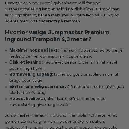
Rammen er produceret i galvaniseret stål for god
rustbeskyttelse og lang levetid i nordisk klima. Trampolinen
er CE-godkendt, har en maksimal brugervægt på 130 kg og
leveres med livstidsgaranti på rammen.
Hvorfor vælge Jumpmaster Premium
Inground Trampolin 4,3 meter?
Maksimal hoppeeffekt:
Premium hoppedug og 96 bløde
fjedre giver høj og responsiv hoppefølelse.
Diskret løsning:
nedgravet design giver minimal visuel
påvirkning i haven.
Børnevenlig adgang:
lav højde gør trampolinen nem at
bruge uden stige.
Ekstra rummelig størrelse:
4,3 meter diameter giver god
plads til aktiv brug.
Robust kvalitet:
galvaniseret stålramme og bred
kantpolstring giver lang levetid.
Jumpmaster Premium Inground Trampolin 4,3 meter er et
gennemtænkt valg for familier, der ønsker en stilren,
nedgravet trampolin med ekstra god hoppeeffekt og solid