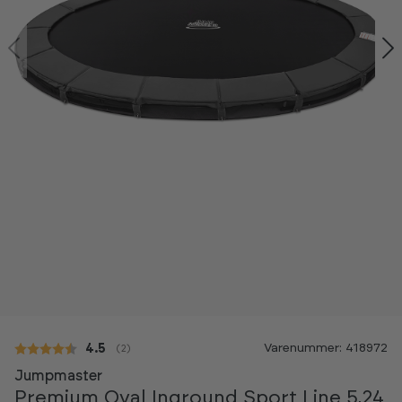
-60%
Varenummer: 418972
Gennemsnitlig vurdering:
4.5
(
stemmer:
2
)
Jumpmaster
Premium Oval Inground Sport Line 5,24