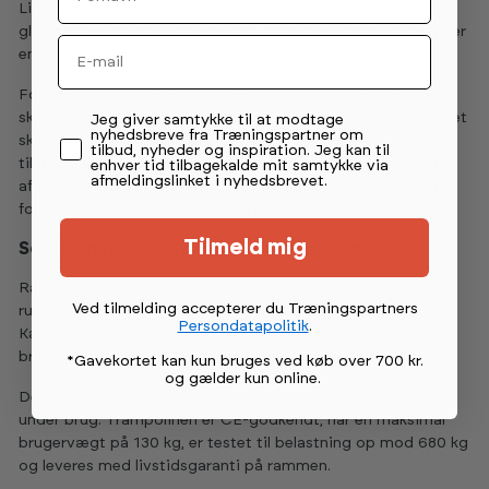
Line flere praktiske fordele. Den fylder minimalt visuelt og
glider naturligt ind i udeområdet. Den lave konstruktion giver
Email
en mere sømløs overgang mellem have og trampolin.
For korrekt montering skal der graves et hul formet som en
skål med en dybde på ca. 90 cm på det dybeste punkt. Hullet
Permission tekst
Jeg giver samtykke til at modtage
nyhedsbreve fra Træningspartner om
skal tilpasses trampolinens form og mål og sikre
tilbud, nyheder og inspiration. Jeg kan til
tilstrækkeligt luftrum under hoppefladen. Dette luftrum er
enhver tid tilbagekalde mit samtykke via
afmeldingslinket i nyhedsbrevet.
afgørende for optimal affjedring og funktion. Med korrekt
forberedelse opnås en stabil og langtidsholdbar installation.
Tilmeld mig
Solid konstruktion og gennemtænkte detaljer
Rammen er produceret i galvaniseret stål for effektiv
Ved tilmelding accepterer du Træningspartners
rustbeskyttelse og lang levetid i nordisk klima.
Persondatapolitik
.
Kantpolstringen er 30 mm tyk og 36 cm bred og giver en
bred sikkerhedszone rundt om hele hoppefladen.
*Gavekortet kan kun bruges ved køb over 700 kr.
og gælder kun online
.
Den stabile konstruktion giver en solid og tryg fornemmelse
under brug. Trampolinen er CE-godkendt, har en maksimal
brugervægt på 130 kg, er testet til belastning op mod 680 kg
og leveres med livstidsgaranti på rammen.