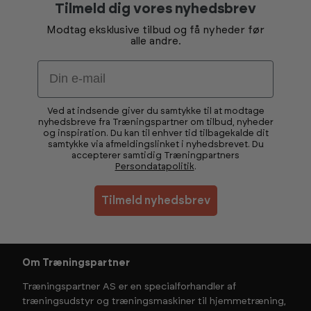
Tilmeld dig vores nyhedsbrev
Modtag eksklusive tilbud og få nyheder før
alle andre.
Email
Ved at indsende giver du samtykke til at modtage
nyhedsbreve fra Træningspartner om tilbud, nyheder
og inspiration. Du kan til enhver tid tilbagekalde dit
samtykke via afmeldingslinket i nyhedsbrevet. Du
accepterer samtidig Træningpartners
Persondatapolitik
.
Tilmeld nyhedsbrev
Om Træningspartner
Træningspartner AS er en specialforhandler af
træningsudstyr og træningsmaskiner til hjemmetræning,