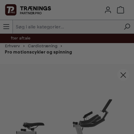
Skip to main content
agt efter aftale
Erhverv
Cardiotræning
Pro motionscykler og spinning
Skip image gallery