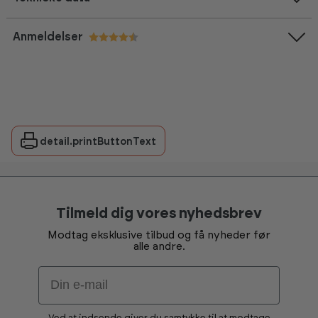
Anmeldelser
Vurdering:
4.6 ud af 5 stjerner
detail.printButtonText
Tilmeld dig vores nyhedsbrev
Modtag eksklusive tilbud og få nyheder før
alle andre.
Email