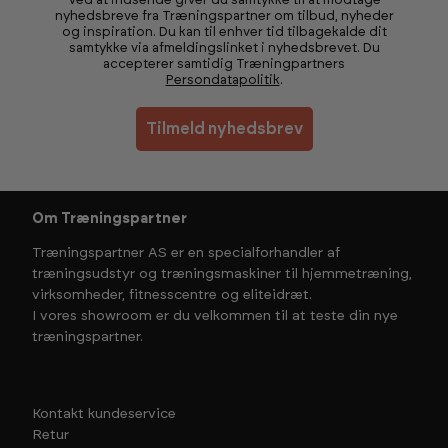
Ved at indsende giver du samtykke til at modtage
nyhedsbreve fra Træningspartner om tilbud, nyheder
og inspiration. Du kan til enhver tid tilbagekalde dit
samtykke via afmeldingslinket i nyhedsbrevet. Du
accepterer samtidig Træningpartners
Persondatapolitik
.
Tilmeld nyhedsbrev
Om Træningspartner
Træningspartner AS er en specialforhandler af
træningsudstyr og træningsmaskiner til hjemmetræning,
virksomheder, fitnesscentre og eliteidræt.
I vores showroom er du velkommen til at teste din nye
træningspartner.
Kontakt kundeservice
Retur