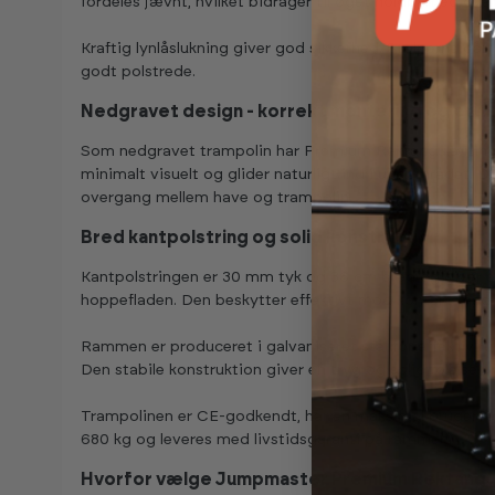
fordeles jævnt, hvilket bidrager til øget holdbarhed over
Kraftig lynlåslukning giver god sikkerhed. Stolperne går 
godt polstrede.
Nedgravet design - korrekt montering og opti
Som nedgravet trampolin har Premium Rektangulær Ingro
minimalt visuelt og glider naturligt ind i udeområdet. D
overgang mellem have og trampolin.
Bred kantpolstring og solid konstruktion
Kantpolstringen er 30 mm tyk og 36 cm bred og giver e
hoppefladen. Den beskytter effektivt mod kontakt med
Rammen er produceret i galvaniseret stål for effektiv rus
Den stabile konstruktion giver en tryg og solid følelse u
Trampolinen er CE-godkendt, har en maksimal brugervægt 
680 kg og leveres med livstidsgaranti på rammen.
Hvorfor vælge Jumpmaster Premium Rektangulæ