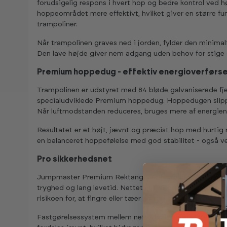
forudsigelig respons i hvert hop og bedre kontrol ved h
hoppeområdet mere effektivt, hvilket giver en større 
trampoliner.
Når trampolinen graves ned i jorden, fylder den minimalt
Den lave højde giver nem adgang uden behov for stige 
Premium hoppedug - effektiv energioverførse
Trampolinen er udstyret med 84 bløde galvaniserede f
specialudviklede Premium hoppedug. Hoppedugen slippe
Når luftmodstanden reduceres, bruges mere af energien 
Resultatet er et højt, jævnt og præcist hop med hurtig
en balanceret hoppefølelse med god stabilitet - også ve
Pro sikkerhedsnet
Jumpmaster Premium Rektangulær Inground leveres med 
tryghed og lang levetid. Nettet er UV- og rivebestandigt
risikoen for, at fingre eller tæer sætter sig fast.
Fastgørelsessystem mellem net og ramme giver ekstra s