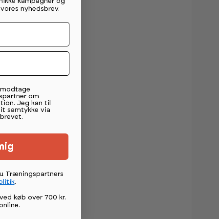
unikke kampagner og
g vores nyhedsbrev.
t modtage
spartner om
tion. Jeg kan til
mit samtykke via
brevet.
mig
du Træningspartners
litik
.
ved køb over 700 kr.
online
.