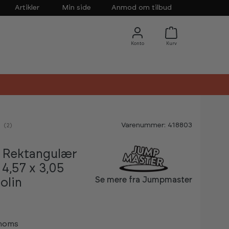
Artikler
Min side
Anmod om tilbud
Varenummer: 418803
nemsnitlig vurdering:
(
stemmer:
2
)
 Rektangulær
4,57 x 3,05
Se mere fra Jumpmaster
olin
 moms