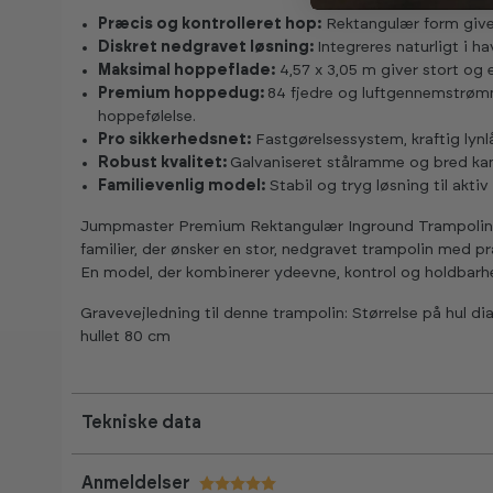
Præcis og kontrolleret hop:
Rektangulær form giver
Diskret nedgravet løsning:
Integreres naturligt i ha
Maksimal hoppeflade:
4,57 x 3,05 m giver stort og
Premium hoppedug:
84 fjedre og luftgennemstrøm
hoppefølelse.
Pro sikkerhedsnet:
Fastgørelsessystem, kraftig lynl
Robust kvalitet:
Galvaniseret stålramme og bred kant
Familievenlig model:
Stabil og tryg løsning til aktiv
Jumpmaster Premium Rektangulær Inground Trampolin 4,
familier, der ønsker en stor, nedgravet trampolin med pr
En model, der kombinerer ydeevne, kontrol og holdbarhed 
Gravevejledning til denne trampolin: Størrelse på hul 
hullet 80 cm
Tekniske data
Anmeldelser