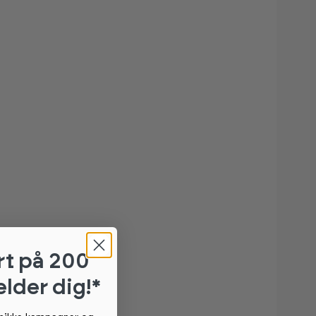
rt
på 200
elder dig!*