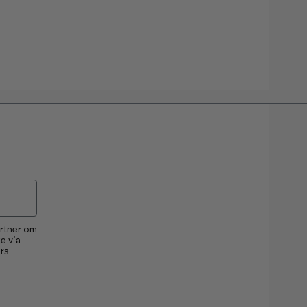
artner om
e via
rs