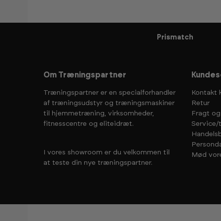
Prismatch
Om Træningspartner
Kundes
Træningspartner er en specialforhandler
Kontakt 
af træningsudstyr og træningsmaskiner
Retur
til hjemmetræning, virksomheder,
Fragt og
fitnesscentre og eliteidræt.
Service/
Handelsb
Personda
I vores showroom er du velkommen til
Mød vor
at teste din nye træningspartner.