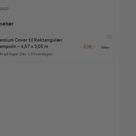
 2027
lbehør
emium Cover til Rektangulær
639,-
ampolin – 4,57 x 3,05 m
799,-
5+
på lager (lev 1-3 hverdage)