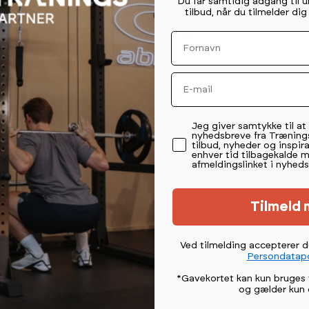
Du får samtidig adgang til 
 tid.
tilbud, når du tilmelder di
helt ned til jorden for stabil montering og er
Fornavn
mal funktion
Email
und flere praktiske fordele. Den fylder
en lave konstruktion skaber en mere integreret
Permission tekst
Jeg giver samtykke til a
nyhedsbreve fra Træning
tilbud, nyheder og inspira
enhver tid tilbagekalde 
afmeldingslinket i nyheds
n stor sikkerhedszone rundt om hele
 fjedre og ramme.
Tilmeld 
tbeskyttelse og lang levetid i nordisk klima.
nder brug.
Ved tilmelding accepterer 
Persondatapo
på 160 kg, er testet til belastning op til
*Gavekortet kan kun bruges 
og gælder kun 
r Inground Trampolin 4,57 x 3,05 m?