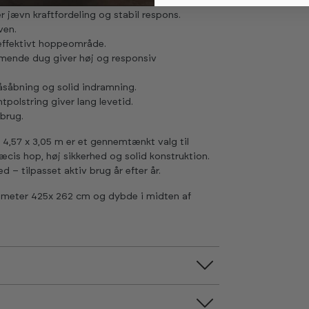
 jævn kraftfordeling og stabil respons.
ven.
 effektivt hoppeområde.
mende dug giver høj og responsiv
åsåbning og solid indramning.
polstring giver lang levetid.
 brug.
57 x 3,05 m er et gennemtænkt valg til
æcis hop, høj sikkerhed og solid konstruktion.
– tilpasset aktiv brug år efter år.
diameter 425x 262 cm og dybde i midten af