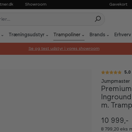
tner.dk
Showroom
Gavekort
Træningsudstyr
Trampoliner
Brands
Erhverv
Se og test udstyr i vores showroom
Gen
5.0
Jumpmaster
Premium
Inground 
m. Tramp
10 999,-
8 799,20 eks