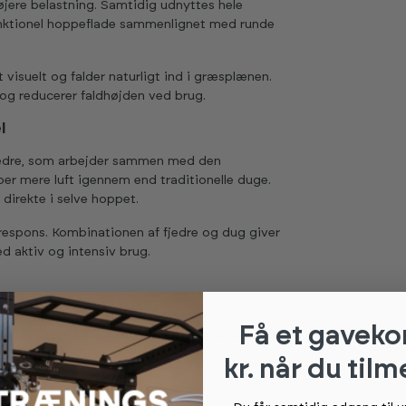
øjere belastning. Samtidig udnyttes hele
funktionel hoppeflade sammenlignet med runde
 visuelt og falder naturligt ind i græsplænen.
og reducerer faldhøjden ved brug.
l
jedre, som arbejder sammen med den
r mere luft igennem end traditionelle duge.
direkte i selve hoppet.
 respons. Kombinationen af fjedre og dug giver
d aktiv og intensiv brug.
Pro sikkerhedsnet, udviklet til maksimal
Få et gaveko
, finmasket og konstrueret til at reducere
kr. når du tilm
tøtte og stabilitet under hop. Belastningen