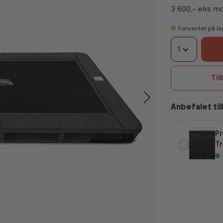
3 600,- eks 
Forventet på la
1
Til
Anbefalet ti
Pr
Tr