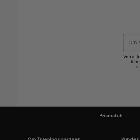
Email
Ved at i
tilb
a
Prismatch
Om Træningspartner
Kundes