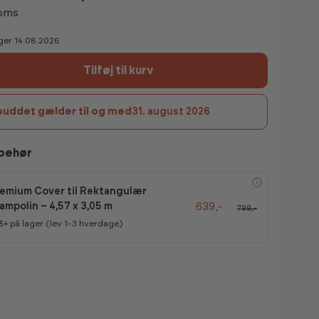
moms
ger 14.08.2026
Tilføj til kurv
buddet gælder til og med
31. august 2026
lbehør
emium Cover til Rektangulær
639,-
ampolin – 4,57 x 3,05 m
799,-
5+
på lager (lev 1-3 hverdage)