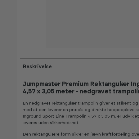
-50%
Kan ses i trampolingård
Beskrivelse
Jumpmaster Premium Rektangulær Ing
4,57 x 3,05 meter - nedgravet trampoli
En nedgravet rektangulær trampolin giver et stilrent og
med at den leverer en præcis og direkte hoppeopleve
Inground Sport Line Trampolin 4,57 x 3,05 m. er udvikle
leveres uden sikkerhedsnet.
Den rektangulære form sikrer en jævn kraftfordeling ov