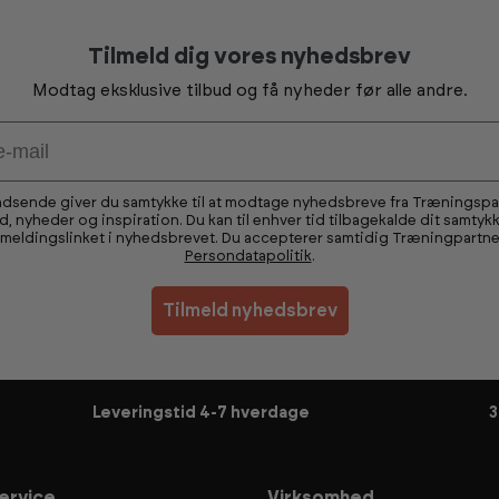
Tilmeld dig vores nyhedsbrev
Modtag eksklusive tilbud og få nyheder før alle andre.
ndsende giver du samtykke til at modtage nyhedsbreve fra Træningsp
ud, nyheder og inspiration. Du kan til enhver tid tilbagekalde dit samtykk
fmeldingslinket i nyhedsbrevet. Du accepterer samtidig Træningpartne
Persondatapolitik
.
Tilmeld nyhedsbrev
Leveringstid 4-7 hverdage
3
ervice
Virksomhed