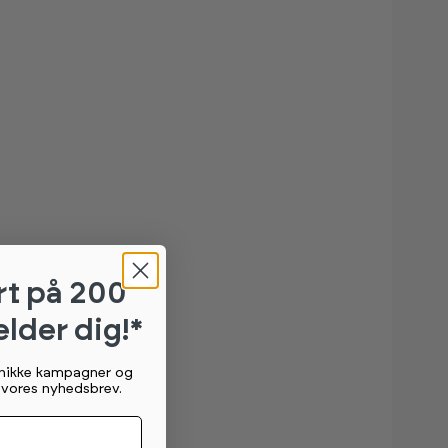
rt
på 200
elder dig!*
unikke kampagner og
g vores nyhedsbrev.