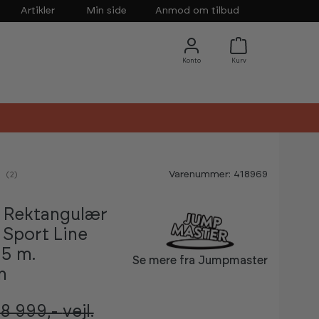
Artikler
Min side
Anmod om tilbud
Varenummer: 418969
nemsnitlig vurdering:
(
stemmer:
2
)
 Rektangulær
 Sport Line
05 m.
Se mere fra Jumpmaster
n
8 999,-
vejl.