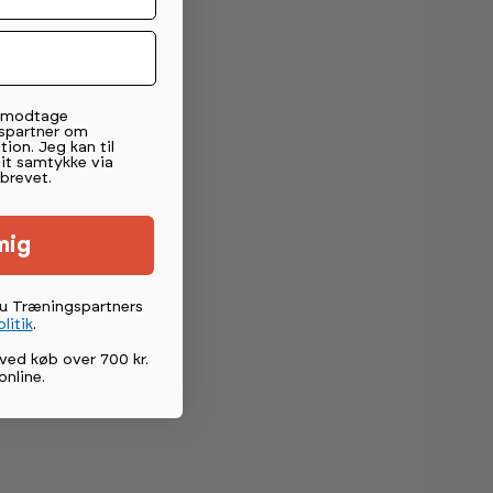
t modtage
spartner om
tion. Jeg kan til
mit samtykke via
brevet.
mig
du Træningspartners
litik
.
ved køb over 700 kr.
online
.