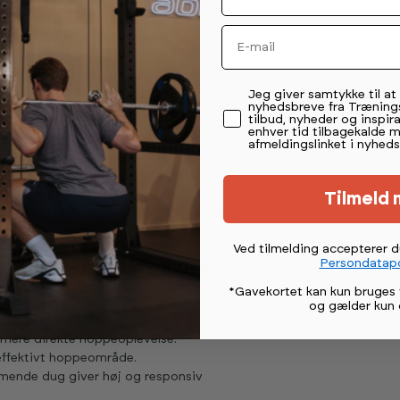
om en skål, med en dybde på ca. 90 cm på det
Email
trampolinens mål og sikre tilstrækkeligt
for optimal hoppeeffekt og funktion. Med
nstallation.
Permission tekst
Jeg giver samtykke til a
nyhedsbreve fra Træning
tilbud, nyheder og inspira
enhver tid tilbagekalde 
tbeskyttelse og lang levetid i nordisk klima.
afmeldingslinket i nyheds
n bred sikkerhedszone rundt om hele
Tilmeld 
på 160 kg, er testet til belastning op til
Ved tilmelding accepterer 
ektangulær Inground Sport
Persondatapo
*Gavekortet kan kun bruges 
og gælder kun 
 jævn kraftfordeling og stabil respons.
g mere direkte hoppeoplevelse.
 effektivt hoppeområde.
mende dug giver høj og responsiv