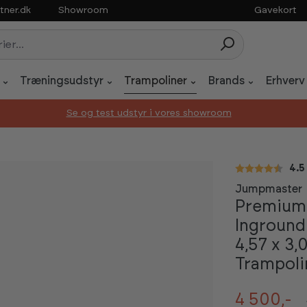
tner.dk
Showroom
Gavekort
Træningsudstyr
Trampoliner
Brands
Erhverv
Se og test udstyr i vores showroom
Gen
4.5
Jumpmaster
Premium
Inground
4,57 x 3,
Trampoli
4 500,-