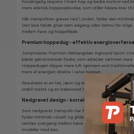
forudsigelig respons i hvert hop og bedre kontrol ved kr
mere atletisk hoppeoplevelse, som stiller højere krav til
Når trampolinen graves ned i jorden, fylder den minimalt
Den lave højde giver nem adgang uden behov for stige
mellem have og hoppeflade.
Premium hoppedug - effektiv energioverførse
Jumpmaster Premium Rektangulær Inground Sport Line T
bløde galvaniserede fjedre, som arbejder sammen med
Hoppedugen slipper mere luft igennem end traditionell
mere af energien direkte i selve hoppet.
Resultatet er en høj, jævn og responsiv affjedring med h
stabil støtte og en balanceret hoppeoplevelse - velegnet 
Nedgravet design - korrekt montering og opti
Som nedgravet trampolin har Premium Rektangulær Ingro
fylder minimalt visuelt og glider naturligt ind i udeomr
sømløs overgang mellem have og trampolin og reducere
modeller med ben.