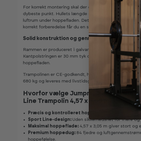
For korrekt montering skal der graves et hul, formet s
dybeste punkt. Hullets længde og bredde skal tilpasses 
luftrum under hoppefladen. Dette luftrum er afgørende 
korrekt forberedelse får du en stabil og langtidsholdbar i
Solid konstruktion og gennemtænkte detaljer
Rammen er produceret i galvaniseret stål for effektiv rus
Kantpolstringen er 30 mm tyk og 36 cm bred og giver e
hoppefladen.
Trampolinen er CE-godkendt, har en maksimal brugervægt 
680 kg og leveres med livstidsgaranti på rammen.
Hvorfor vælge Jumpmaster Premium R
Line Trampolin 4,57 x 3,05 m?
Præcis og kontrolleret hop:
Rektangulær form giver
Sport Line-design:
Uden sikkerhedsnet for friere o
Maksimal hoppeflade:
4,57 x 3,05 m giver stort og
Premium hoppedug:
84 fjedre og luftgennemstrøm
hoppefølelse.