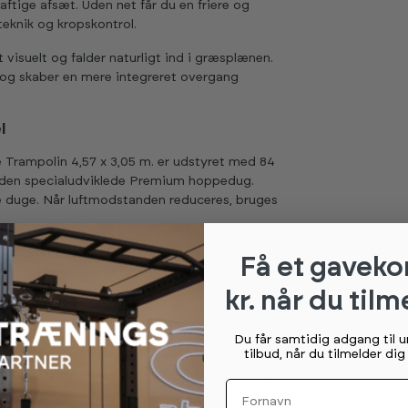
aftige afsæt. Uden net får du en friere og
 teknik og kropskontrol.
 visuelt og falder naturligt ind i græsplænen.
 og skaber en mere integreret overgang
l
rampolin 4,57 x 3,05 m. er udstyret med 84
 den specialudviklede Premium hoppedug.
e duge. Når luftmodstanden reduceres, bruges
urtig tilbageføring. Konstruktionen giver
Få et gaveko
til intensiv og kontrolleret brug.
kr. når du tilm
mal funktion
und Sport Line flere praktiske fordele. Den
Du får samtidig adgang til 
tilbud, når du tilmelder di
ådet. Den lave konstruktion giver en mere
r faldhøjden sammenlignet med traditionelle
Fornavn