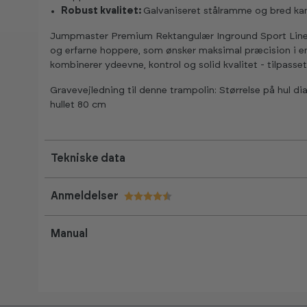
Robust kvalitet:
Galvaniseret stålramme og bred kant
Jumpmaster Premium Rektangulær Inground Sport Line Tra
og erfarne hoppere, som ønsker maksimal præcision i en 
kombinerer ydeevne, kontrol og solid kvalitet - tilpasset 
Gravevejledning til denne trampolin: Størrelse på hul 
hullet 80 cm
Tekniske data
Anmeldelser
Vurdering:
4.5 ud af 5 stjerner
Manual