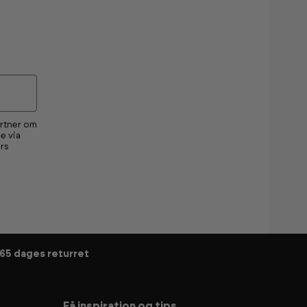
artner om
e via
rs
65 dages returret
Få inspiration og tips