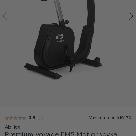
-20%
Varenummer: 416170
Gennemsnitlig vurdering:
3.5
(
stemmer:
2
)
Abilica
Premium Voyage EMS Motionscykel