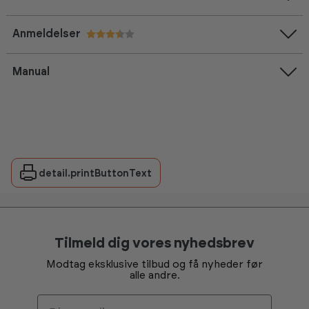
Anmeldelser
Vurdering:
3.5 ud af 5 stjerner
Manual
detail.printButtonText
Tilmeld dig vores nyhedsbrev
Modtag eksklusive tilbud og få nyheder før
alle andre.
Email