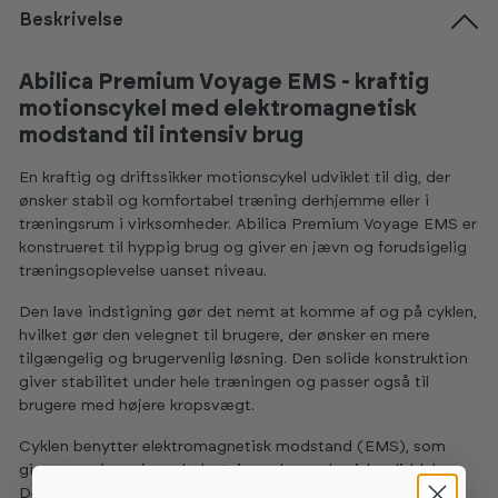
Beskrivelse
Abilica Premium Voyage EMS - kraftig
motionscykel med elektromagnetisk
modstand til intensiv brug
En kraftig og driftssikker motionscykel udviklet til dig, der
ønsker stabil og komfortabel træning derhjemme eller i
træningsrum i virksomheder. Abilica Premium Voyage EMS er
konstrueret til hyppig brug og giver en jævn og forudsigelig
træningsoplevelse uanset niveau.
Den lave indstigning gør det nemt at komme af og på cyklen,
hvilket gør den velegnet til brugere, der ønsker en mere
tilgængelig og brugervenlig løsning. Den solide konstruktion
giver stabilitet under hele træningen og passer også til
brugere med højere kropsvægt.
Cyklen benytter elektromagnetisk modstand (EMS), som
giver præcis og jævn belastning uden mekaniske sliddele.
Dette reducerer behovet for vedligeholdelse og giver lang