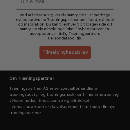
Ved at indsende giver du samtykke til at modtage
nyhedsbreve fra Træningspartner om tilbud, nyheder
og inspiration. Du kan til enhver tid tilbagekalde dit
samtykke via afmeldingslinket i nyhedsbrevet. Du
accepterer samtidig Træningpartners
Persondatapolitik
.
Tilmeld nyhedsbrev
Om Træningspartner
Træningspartner AS er en specialforhandler af
træningsudstyr og træningsmaskiner til hjemmetræning,
virksomheder, fitnesscentre og eliteidræt.
I vores showroom er du velkommen til at teste din nye
træningspartner.