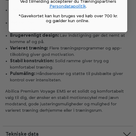
Ved tilmelding accepterer du Træningspartners
Persondatapolitik
.
Elektromagnetisk modstand:
Giver jævn, præcis og
*Gavekortet kan kun bruges ved køb over 700 kr.
vedligeholdelsesfri belastning.
og gælder kun online
.
Høj komfort:
Bredt sæde med justering i højde og
længde giver god siddestilling.
Brugervenligt design:
Lav indstigning gør det nemt at
komme af og på.
Varieret træning:
Flere træningsprogrammer og app-
tilkobling giver god motivation.
Stabil konstruktion:
Solid ramme giver tryg og
komfortabel træning.
Pulsmåling:
Håndsensorer og støtte til pulsbælte giver
kontrol over intensiteten.
Abilica Premium Voyage EMS er et solidt og komfortabelt
valg til dig, der ønsker en stabil motionscykel med jævn
modstand, gode justeringsmuligheder og mulighed for
varieret træning derhjemme eller i træningsrum.
Tekniske data