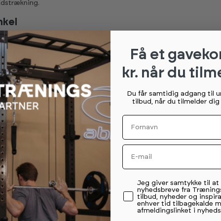
udstrækning.
nkel
jde og giver mulighed for øvelser som pull-
Få et gaveko
r giver varieret træning af ryg, skuldre og
kr. når du tilm
u kan tilpasse belastning og øvelsesvalg efter
Du får samtidig adgang til 
tilbud, når du tilmelder di
ning
Fornavn
 uden brug af værktøj. Afstanden mellem
asser dig bedst.
Email
ke i triceps, bryst og skuldre. Håndtagene
evelse.
Permission tekst
Jeg giver samtykke til a
nyhedsbreve fra Træning
tilbud, nyheder og inspira
ne er tilpasset standard stolpeafstand og kan
enhver tid tilbagekalde 
afmeldingslinket i nyheds
ndes indad eller udad. Den solide konstruktion