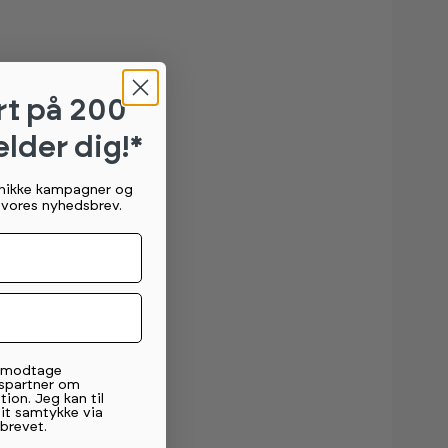
rt
på 200
elder dig!*
unikke kampagner og
g vores nyhedsbrev.
t modtage
spartner om
tion. Jeg kan til
mit samtykke via
brevet.