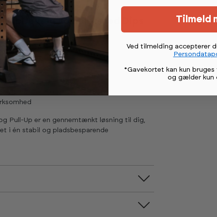
g i virksomhedsmiljøer.
Tilmeld 
ar Ribbevæg Komplet med Dips
Ved tilmelding accepterer 
 dips-håndtag inkluderet
Persondatapo
ropsvægtøvelser
*Gavekortet kan kun bruges 
og greb
og gælder kun 
 metal
gulvplads
virksomhed
 Pull-Up er en gennemtænkt løsning til dig,
et i én stabil og pladsbesparende