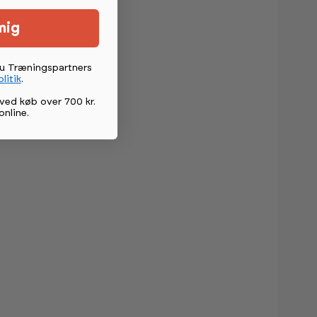
mig
du Træningspartners
litik
.
ved køb over 700 kr.
online
.