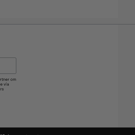
artner om
e via
rs