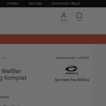
Artikler
Min side
Anmod om tilbud
Varenummer: 420998
nemsnitlig vurdering:
(
stemmer:
3
)
WallBar
g Komplet
Se mere fra Abilica
 moms