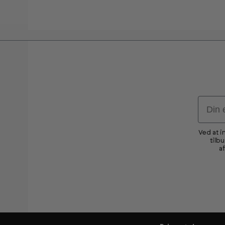
Email
Ved at i
tilb
a