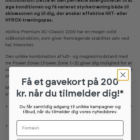
motionsrum. Dette er den perfekte skiergometer til at
øge konditionen og få varieret styrketræning både til
skisæsonen og til dig, der ønsker effektive HIIT- eller
HYROX-træningspas.
Abilica Premium XC-Classic 2200 har en meget solid
stålkonstruktion, som giver fremragende stabilitet selv ved
høj intensitet.
Den unikke kombination af luft- og magnetmodstand med
tre Power Zoner (Power Zone 1–3) giver dig mulighed for at
variere træningen fra let til meget høj modstand og simulere
stejle, tunge bakker.
Få et gavekort
på 200
Med hele 16 modstandsniveauer kan du tilpasse hver eneste
kr. når du tilmelder dig!*
træning:
Luftmodstand (niveau 1–10)
giver en realistisk, glidende
Du får samtidig adgang til unikke kampagner og
tilbud, når du tilmelder dig vores nyhedsbrev.
fornemmelse, som følger hvert træk – perfekt til
opvarmning, teknik og udholdenhed.
Fornavn
Luft + magnetmodstand (niveau 11–16)
er opdelt i tre
dynamiske Power Zoner, så du nemt kan gå fra
styrketræning til maksimal udfordring: