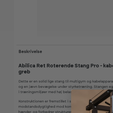
Beskrivelse
Abilica Ret Roterende Stang Pro - ka
greb
Dette er en solid lige stang til multigym og kabelapparate
og en jævn bevægelse under styrketræning. Stangen eg
i træningsmiljøer med høj belastning.
Konstruktionen er fremstillet i stål med hårdkrombelægni
modstandsdygtighed mod korrosion. Den matte finish sik
hænder, og forbedrer strukturen i riflingen for bedre kon