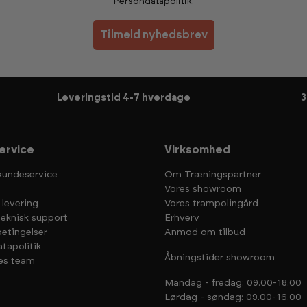
Persondatapolitik
.
Tilmeld nyhedsbrev
Leveringstid 4-7 hverdage
3
ervice
Virksomhed
kundeservice
Om Træningspartner
Vores showroom
 levering
Vores trampolingård
teknisk support
Erhverv
etingelser
Anmod om tilbud
tapolitik
Åbningstider showroom
es team
Mandag - fredag: 09.00-18.00
Lørdag - søndag: 09.00-16.00