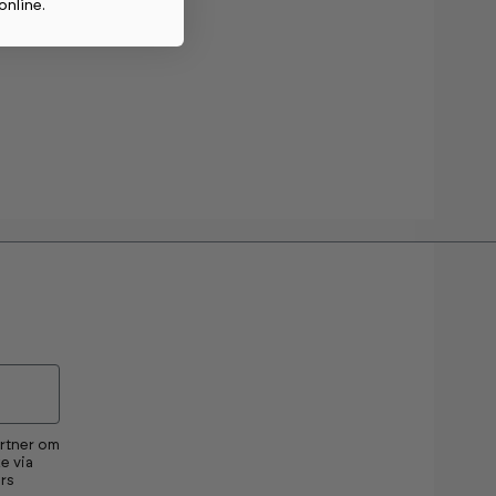
online
.
artner om
e via
rs