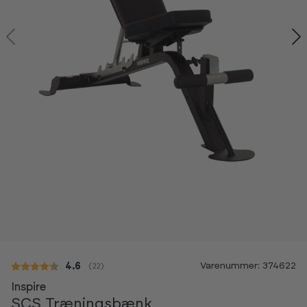
Varenummer: 374622
Gennemsnitlig vurdering:
4.6
(
stemmer:
22
)
Inspire
SCS Træningsbænk