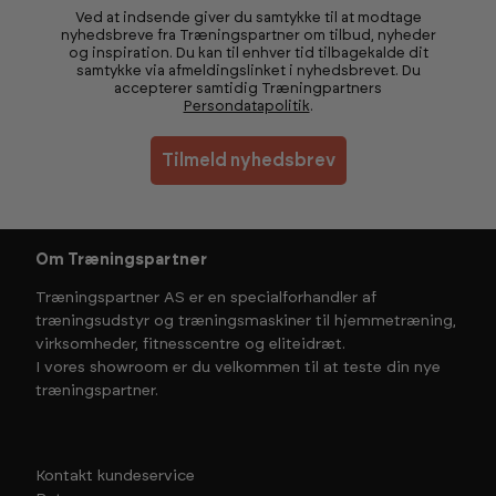
Ved at indsende giver du samtykke til at modtage
nyhedsbreve fra Træningspartner om tilbud, nyheder
og inspiration. Du kan til enhver tid tilbagekalde dit
samtykke via afmeldingslinket i nyhedsbrevet. Du
accepterer samtidig Træningpartners
Persondatapolitik
.
Tilmeld nyhedsbrev
Om Træningspartner
Træningspartner AS er en specialforhandler af
træningsudstyr og træningsmaskiner til hjemmetræning,
virksomheder, fitnesscentre og eliteidræt.
I vores showroom er du velkommen til at teste din nye
træningspartner.
Kontakt kundeservice