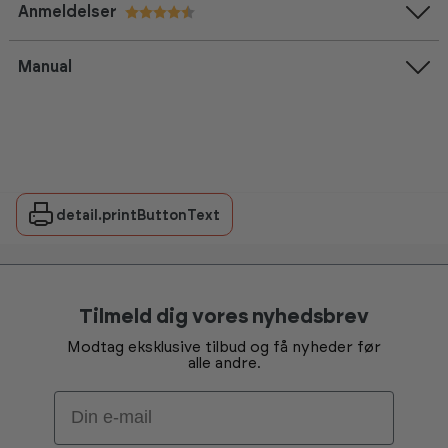
Anmeldelser
Vurdering:
4.6 ud af 5 stjerner
Manual
detail.printButtonText
Tilmeld dig vores nyhedsbrev
Modtag eksklusive tilbud og få nyheder før
alle andre.
Email