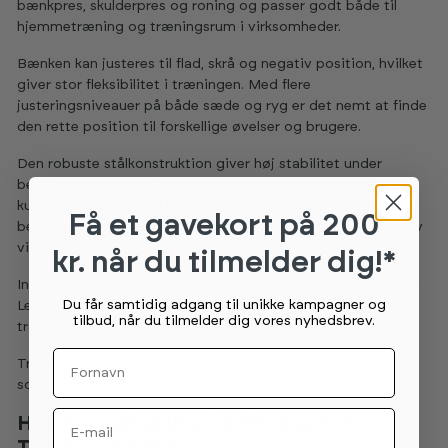
bænkpres, skulderpres og roning og passer godt både til
hjemmetræning og træningsrum i virksomheder.
Bænken kan justeres til flad, skrå og negativ position, hvilket
giver stor fleksibilitet i træningen. Med flere
justeringsniveauer på både sæde og ryg er det nemt at finde
den rette position til forskellige øvelser og brugere.
Den robuste stålkonstruktion giver høj stabilitet under
belastning, og det slidstærke, dobbeltsyede betræk i
kunstlæder sikrer god komfort og lang levetid. En integreret
Få et gavekort
på 200
benholder giver ekstra støtte under øvelser i skrå og negativ
vinkel.
kr. når du tilmelder dig!*
Inspire Fitness SCS Træningsbænk er også kompatibel med
Du får samtidig adgang til unikke kampagner og
Leg Extension-tilbehør, som gør det muligt at udvide
tilbud, når du tilmelder dig vores nyhedsbrev.
træningen med målrettede øvelser til ben.
Fornavn
Transporthjul gør bænken nem at flytte ved behov, og den
solide konstruktion tåler høj belastning over tid.
Email
Hvorfor vælge Inspire Fitness SCS