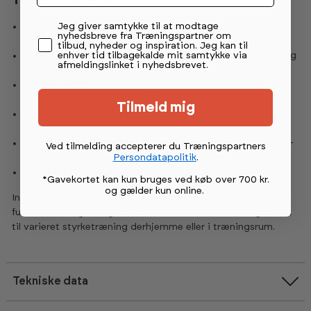
Træningsbænk?
Permission tekst
Jeg giver samtykke til at modtage
Justerbar bænk:
Kan bruges i flad, skrå og negativ
nyhedsbreve fra Træningspartner om
position til varieret træning.
tilbud, nyheder og inspiration. Jeg kan til
enhver tid tilbagekalde mit samtykke via
Solid konstruktion:
Stabil stålramme giver sikker træning
afmeldingslinket i nyhedsbrevet.
under belastning.
Høj komfort:
Slidstærkt og polstret betræk i kunstlæder
giver god støtte.
Tilmeld mig
Ekstra støtte:
Integreret benholder giver stabilitet i
forskellige øvelser.
Udvidelsesmuligheder:
Kompatibel med Leg Extension-
Ved tilmelding accepterer du Træningspartners
Persondatapolitik
.
tilbehør.
Nem flytning:
Transporthjul gør bænken let at flytte.
*Gavekortet kan kun bruges ved køb over 700 kr.
og gælder kun online
.
Inspire Fitness SCS Træningsbænk er et stabilt og
funktionelt valg til dig, der ønsker en fleksibel træningsbænk
til varieret styrketræning derhjemme eller i træningsrum.
Tekniske data