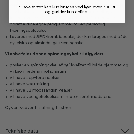
Wahoo og Rouvy, så du kan cykle virtuelle eller videoruter
*Gavekortet kan kun bruges ved køb over 700 kr.
med automatisk modstandsjustering samt deltage i
og gælder kun online
.
interaktive træninger eller konkurrencer. Du kan også
oprette dine egne programmer for en personlig
træningsoplevelse.
Leveres med SPD-kombipedaler, der kan bruges med både
cykelsko og almindelige træningssko.
Vi anbefaler denne spinningcykel til dig, der:
ønsker en spinningcykel af høj kvalitet til både hjemmet og
virksomhedens motionsrum
vil have app-forbindelser
vil have wattmåling
vil have 32 modstandsniveauer
vil have vedligeholdelsesfri, motoriseret modstand
Cyklen kræver tilslutning til strøm.
Tekniske data