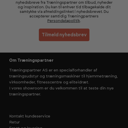
nyhedsbreve fra Træningspartner om tilbud, nyheder
og inspiration. Du kan til enhver tid tilbagekalde dit
samtykke via afmeldingslinket i nyhedsbrevet. Du
accepterer samtidig Træningpartners
Persondatapolitik
.
Tilmeld nyhedsbrev
Om Træningspartner
Træningspartner AS er en specialforhandler af
træningsudstyr og træningsmaskiner til hjemmetræning,
virksomheder, fitnesscentre og eliteidræt.
I vores showroom er du velkommen til at teste din nye
træningspartner.
Kontakt kundeservice
Retur