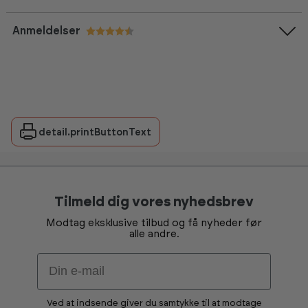
Anmeldelser
Vurdering:
4.4 ud af 5 stjerner
detail.printButtonText
Tilmeld dig vores nyhedsbrev
Modtag eksklusive tilbud og få nyheder før
alle andre.
Email
Ved at indsende giver du samtykke til at modtage