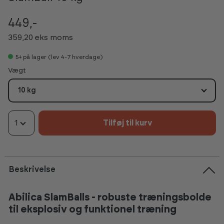
449,-
359,20 eks moms
5+
på lager (lev 4-7 hverdage)
Vælg
Vægt
10 kg
1
Tilføj til kurv
Beskrivelse
Abilica SlamBalls - robuste træningsbolde
til eksplosiv og funktionel træning