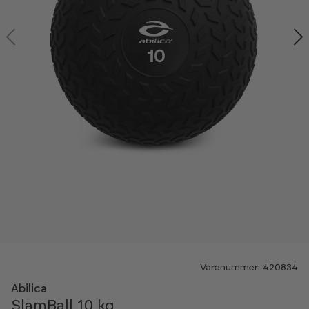
Kan ses i showroom
Varenummer: 420834
NYHED
Abilica
SlamBall 10 kg