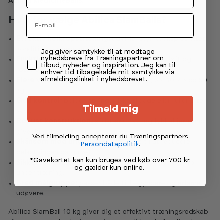
Abilica MedicineBalls.
Email
Hvorfor vælge Abilica SlamBalls?
Effektiv helkropstræning:
udvikler styrke, eksplosivitet,
kondition og kernemuskulatur.
Permission tekst
Jeg giver samtykke til at modtage
nyhedsbreve fra Træningspartner om
Funktionelle øvelser:
velegnet til slam, kast, løft og
tilbud, nyheder og inspiration. Jeg kan til
rotationsøvelser.
enhver tid tilbagekalde mit samtykke via
afmeldingslinket i nyhedsbrevet.
Flere vægtvalg:
fås i 5, 10, 15, 20, 25, 30, 35, 40, 45 og 50
kg.
God kontrol:
bolden springer ikke tilbage eller ruller efter
Tilmeld mig
kast.
Robust konstruktion:
slidstærk PVC og fyld af jernsand
giver lang levetid.
Ved tilmelding accepterer du Træningspartners
Skånsom mod underlaget:
designet til at reducere
Persondatapolitik
.
belastningen på gulvet.
*Gavekortet kan kun bruges ved køb over 700 kr.
Sikkert greb:
struktureret overflade giver god kontrol
og gælder kun online
.
under træning.
Bred målgruppe:
passer både til begyndere og erfarne
udøvere.
Abilica SlamBall 10 kg giver dig et effektivt træningsredskab