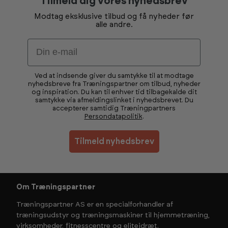
Tilmeld dig vores nyhedsbrev
Modtag eksklusive tilbud og få nyheder før
alle andre.
Email
Ved at indsende giver du samtykke til at modtage
nyhedsbreve fra Træningspartner om tilbud, nyheder
og inspiration. Du kan til enhver tid tilbagekalde dit
samtykke via afmeldingslinket i nyhedsbrevet. Du
accepterer samtidig Træningpartners
Persondatapolitik
.
Tilmeld nyhedsbrev
Om Træningspartner
Træningspartner AS er en specialforhandler af
træningsudstyr og træningsmaskiner til hjemmetræning,
virksomheder, fitnesscentre og eliteidræt.