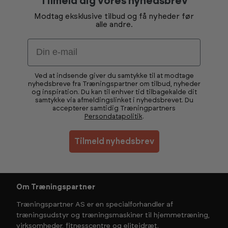
Tilmeld dig vores nyhedsbrev
Modtag eksklusive tilbud og få nyheder før
alle andre.
Email
Ved at indsende giver du samtykke til at modtage
nyhedsbreve fra Træningspartner om tilbud, nyheder
og inspiration. Du kan til enhver tid tilbagekalde dit
samtykke via afmeldingslinket i nyhedsbrevet. Du
accepterer samtidig Træningpartners
Persondatapolitik
.
Tilmeld nyhedsbrev
Om Træningspartner
Træningspartner AS er en specialforhandler af
træningsudstyr og træningsmaskiner til hjemmetræning,
virksomheder, fitnesscentre og eliteidræt.