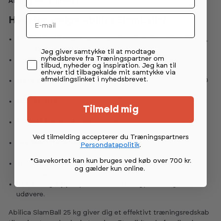
Abilica MedicineBalls.
Email
Hvorfor vælge Abilica SlamBalls?
Effektiv helkropstræning:
udvikler styrke, eksplosivitet,
kondition og kernemuskulatur.
Permission tekst
Jeg giver samtykke til at modtage
nyhedsbreve fra Træningspartner om
Funktionelle øvelser:
velegnet til slam, kast, løft og
tilbud, nyheder og inspiration. Jeg kan til
rotationsøvelser.
enhver tid tilbagekalde mit samtykke via
afmeldingslinket i nyhedsbrevet.
Flere vægtvalg:
fås i 5, 10, 15, 20, 25, 30, 35, 40, 45 og 50
kg.
God kontrol:
bolden springer ikke tilbage eller ruller efter
Tilmeld mig
kast.
Robust konstruktion:
slidstærk PVC og fyld af jernsand
giver lang levetid.
Ved tilmelding accepterer du Træningspartners
Skånsom mod underlaget:
designet til at reducere
Persondatapolitik
.
belastningen på gulvet.
*Gavekortet kan kun bruges ved køb over 700 kr.
Sikkert greb:
struktureret overflade giver god kontrol
og gælder kun online
.
under træning.
Bred målgruppe:
passer både til begyndere og erfarne
udøvere.
Abilica SlamBall 25 kg giver dig et effektivt træningsredskab