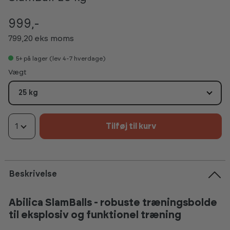
999,-
799,20 eks moms
5+
på lager (lev 4-7 hverdage)
Vælg
Vægt
25 kg
1
Tilføj til kurv
Beskrivelse
Abilica SlamBalls - robuste træningsbolde
til eksplosiv og funktionel træning