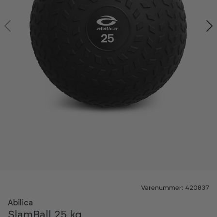
Kan ses i showroom
Varenummer: 420837
NYHED
Abilica
SlamBall 25 kg