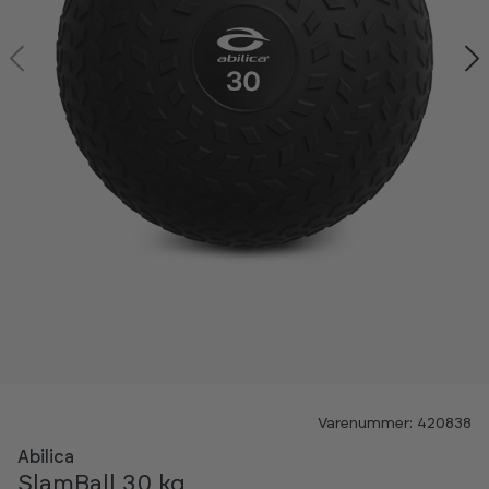
Kan ses i showroom
Varenummer: 420838
NYHED
Abilica
SlamBall 30 kg