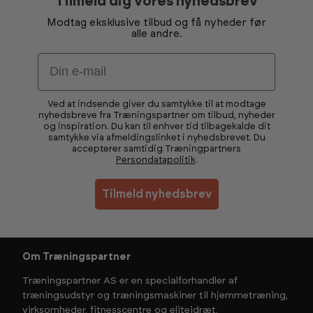
Tilmeld dig vores nyhedsbrev
Modtag eksklusive tilbud og få nyheder før
alle andre.
Email
Ved at indsende giver du samtykke til at modtage
nyhedsbreve fra Træningspartner om tilbud, nyheder
og inspiration. Du kan til enhver tid tilbagekalde dit
samtykke via afmeldingslinket i nyhedsbrevet. Du
accepterer samtidig Træningpartners
Persondatapolitik
.
Tilmeld nyhedsbrev
Om Træningspartner
Træningspartner AS er en specialforhandler af
træningsudstyr og træningsmaskiner til hjemmetræning,
virksomheder, fitnesscentre og eliteidræt.