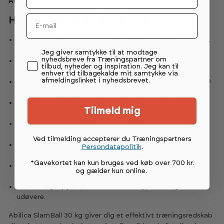
Abilica MedicineBalls.
Email
Hvorfor vælge Abilica SlamBalls?
Effektiv helkropstræning:
udvikler styrke, eksplosivitet,
kondition og kernemuskulatur.
Permission tekst
Jeg giver samtykke til at modtage
nyhedsbreve fra Træningspartner om
Funktionelle øvelser:
velegnet til slam, kast, løft og
tilbud, nyheder og inspiration. Jeg kan til
rotationsøvelser.
enhver tid tilbagekalde mit samtykke via
afmeldingslinket i nyhedsbrevet.
Flere vægtvalg:
fås i 5, 10, 15, 20, 25, 30, 35, 40, 45 og 50
kg.
God kontrol:
bolden springer ikke tilbage eller ruller efter
Tilmeld mig
kast.
Robust konstruktion:
slidstærk PVC og fyld af jernsand
giver lang levetid.
Ved tilmelding accepterer du Træningspartners
Skånsom mod underlaget:
designet til at reducere
Persondatapolitik
.
belastningen på gulvet.
*Gavekortet kan kun bruges ved køb over 700 kr.
Sikkert greb:
struktureret overflade giver god kontrol
og gælder kun online
.
under træning.
Bred målgruppe:
passer både til begyndere og erfarne
udøvere.
Abilica SlamBall 30 kg giver dig et effektivt træningsredskab