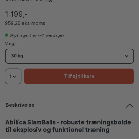
1 199,-
959,20 eks moms
5+
på lager (lev 4-7 hverdage)
Vælg
Vægt
30 kg
1
Tilføj til kurv
Beskrivelse
Abilica SlamBalls - robuste træningsbolde
til eksplosiv og funktionel træning