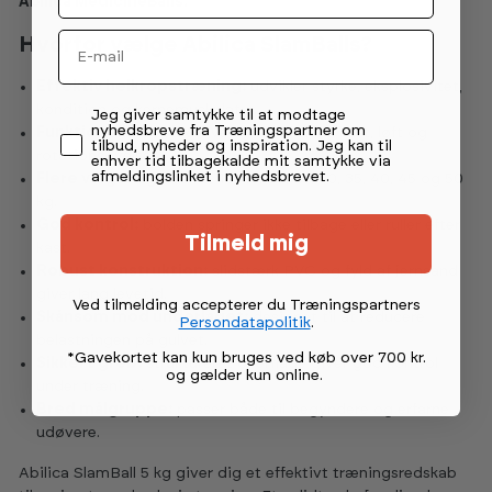
Abilica MedicineBalls.
Email
Hvorfor vælge Abilica SlamBalls?
Effektiv helkropstræning:
udvikler styrke, eksplosivitet,
kondition og kernemuskulatur.
Permission tekst
Jeg giver samtykke til at modtage
nyhedsbreve fra Træningspartner om
Funktionelle øvelser:
velegnet til slam, kast, løft og
tilbud, nyheder og inspiration. Jeg kan til
rotationsøvelser.
enhver tid tilbagekalde mit samtykke via
afmeldingslinket i nyhedsbrevet.
Flere vægtvalg:
fås i 5, 10, 15, 20, 25, 30, 35, 40, 45 og 50
kg.
God kontrol:
bolden springer ikke tilbage eller ruller efter
Tilmeld mig
kast.
Robust konstruktion:
slidstærk PVC og fyld af jernsand
giver lang levetid.
Ved tilmelding accepterer du Træningspartners
Skånsom mod underlaget:
designet til at reducere
Persondatapolitik
.
belastningen på gulvet.
*Gavekortet kan kun bruges ved køb over 700 kr.
Sikkert greb:
struktureret overflade giver god kontrol
og gælder kun online
.
under træning.
Bred målgruppe:
passer både til begyndere og erfarne
udøvere.
Abilica SlamBall 5 kg giver dig et effektivt træningsredskab