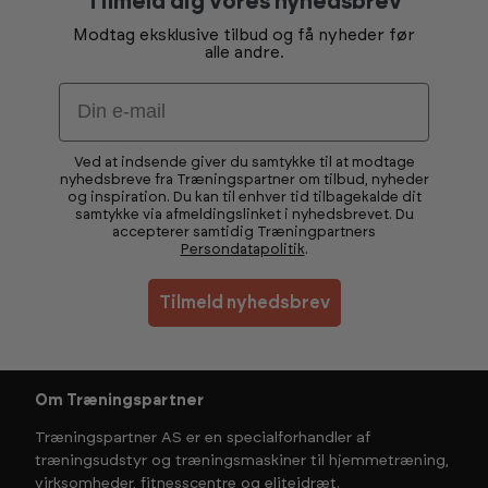
Tilmeld dig vores nyhedsbrev
Modtag eksklusive tilbud og få nyheder før
alle andre.
Email
Ved at indsende giver du samtykke til at modtage
nyhedsbreve fra Træningspartner om tilbud, nyheder
og inspiration. Du kan til enhver tid tilbagekalde dit
samtykke via afmeldingslinket i nyhedsbrevet. Du
accepterer samtidig Træningpartners
Persondatapolitik
.
Tilmeld nyhedsbrev
Om Træningspartner
Træningspartner AS er en specialforhandler af
træningsudstyr og træningsmaskiner til hjemmetræning,
virksomheder, fitnesscentre og eliteidræt.