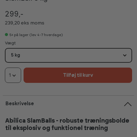
299,-
239,20 eks moms
5+
på lager (lev 4-7 hverdage)
Vælg
Vægt
5 kg
1
Tilføj til kurv
Beskrivelse
Abilica SlamBalls - robuste træningsbolde
til eksplosiv og funktionel træning