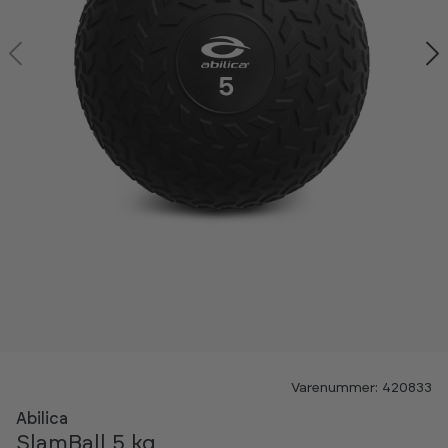
Kan ses i showroom
Varenummer: 420833
NYHED
Abilica
SlamBall 5 kg