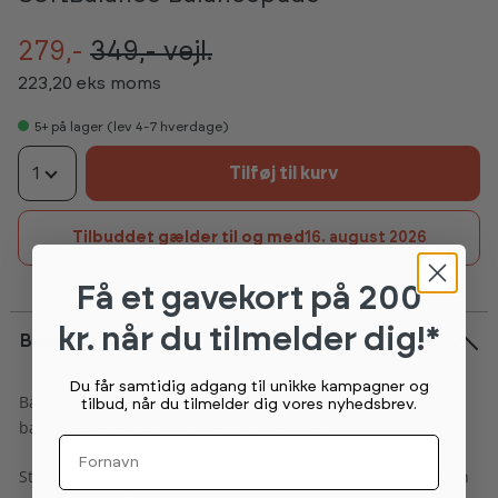
279,-
349,-
vejl.
223,20 eks moms
5+
på lager (lev 4-7 hverdage)
1
Tilføj til kurv
Tilbuddet gælder til og med
16. august 2026
Få et gavekort
på 200
kr. når du tilmelder dig!*
Beskrivelse
Du får samtidig adgang til unikke kampagner og
Balancepude i blød plast fyldt med luft. Perfekt til
tilbud, når du tilmelder dig vores nyhedsbrev.
balanceøvelser og koordinationstræning.
Fornavn
Stå på den, sid på den eller lig på den. Soft Balance giver en