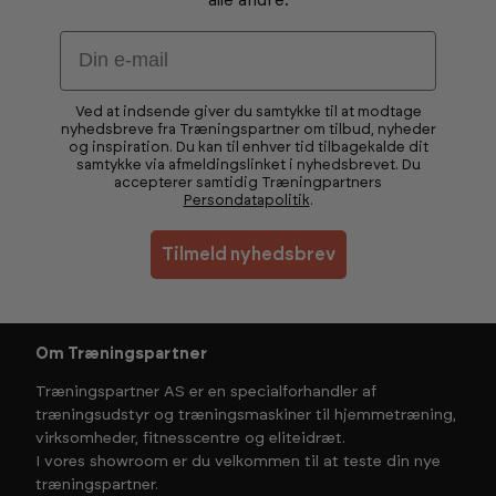
alle andre.
Email
Ved at indsende giver du samtykke til at modtage
nyhedsbreve fra Træningspartner om tilbud, nyheder
og inspiration. Du kan til enhver tid tilbagekalde dit
samtykke via afmeldingslinket i nyhedsbrevet. Du
accepterer samtidig Træningpartners
Persondatapolitik
.
Tilmeld nyhedsbrev
Om Træningspartner
Træningspartner AS er en specialforhandler af
træningsudstyr og træningsmaskiner til hjemmetræning,
virksomheder, fitnesscentre og eliteidræt.
I vores showroom er du velkommen til at teste din nye
træningspartner.