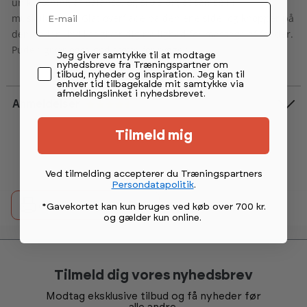
unik træning af balance, og sikre dig et samspil i
Email
muskulaturen. Glat overflade på den ene side, og knopper på
den anden, hvilket giver dig mulighed for massage af fødder.
Puden giver også god støtte for ryggen.
Permission tekst
Jeg giver samtykke til at modtage
nyhedsbreve fra Træningspartner om
tilbud, nyheder og inspiration. Jeg kan til
enhver tid tilbagekalde mit samtykke via
afmeldingslinket i nyhedsbrevet.
Anmeldelser
Vurdering:
4.4 ud af 5 stjerner
Tilmeld mig
Ved tilmelding accepterer du Træningspartners
Persondatapolitik
.
detail.printButtonText
*Gavekortet kan kun bruges ved køb over 700 kr.
og gælder kun online
.
Tilmeld dig vores nyhedsbrev
Modtag eksklusive tilbud og få nyheder før