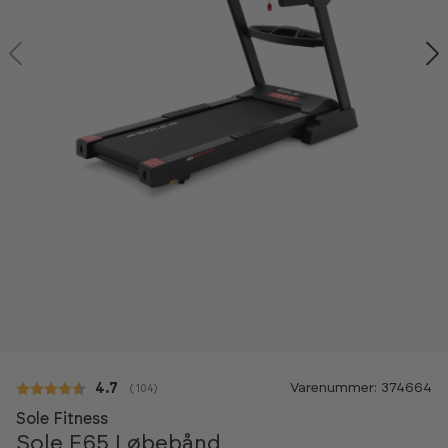
-35%
Varenummer: 374664
Gennemsnitlig vurdering:
4.7
(
stemmer:
104
)
Sole Fitness
Sole F65 Løbebånd