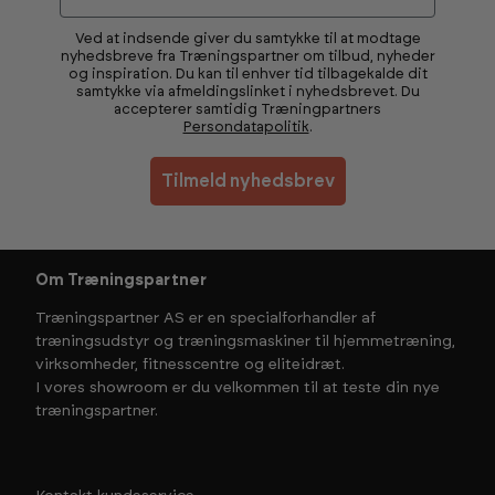
Ved at indsende giver du samtykke til at modtage
nyhedsbreve fra Træningspartner om tilbud, nyheder
og inspiration. Du kan til enhver tid tilbagekalde dit
samtykke via afmeldingslinket i nyhedsbrevet. Du
accepterer samtidig Træningpartners
Persondatapolitik
.
Tilmeld nyhedsbrev
Om Træningspartner
Træningspartner AS er en specialforhandler af
træningsudstyr og træningsmaskiner til hjemmetræning,
virksomheder, fitnesscentre og eliteidræt.
I vores showroom er du velkommen til at teste din nye
træningspartner.