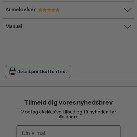
Anmeldelser
Vurdering:
4.7 ud af 5 stjerner
Manual
detail.printButtonText
Tilmeld dig vores nyhedsbrev
Modtag eksklusive tilbud og få nyheder før
alle andre.
Email