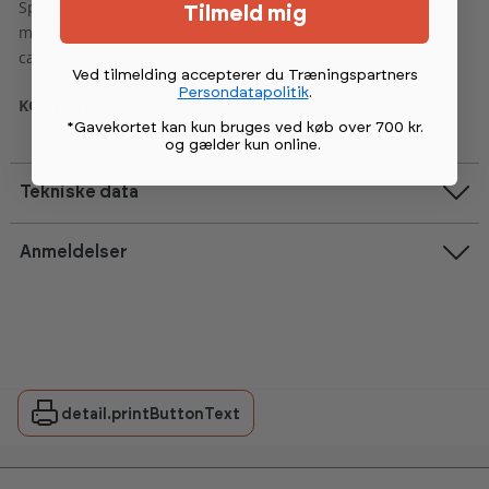
Spirit Commercial Strength serien passer perfekt sammen
Tilmeld mig
med Sprirts 900 Cardio serie, som også er professionelt
cardioudstyr i høj kvalitet til yderst fornuftige priser.
Ved tilmelding accepterer du Træningspartners
Persondatapolitik
.
KONTAKT OS VEDRØRENDE TILBUD
*Gavekortet kan kun bruges ved køb over 700 kr.
og gælder kun online
.
Tekniske data
Anmeldelser
detail.printButtonText