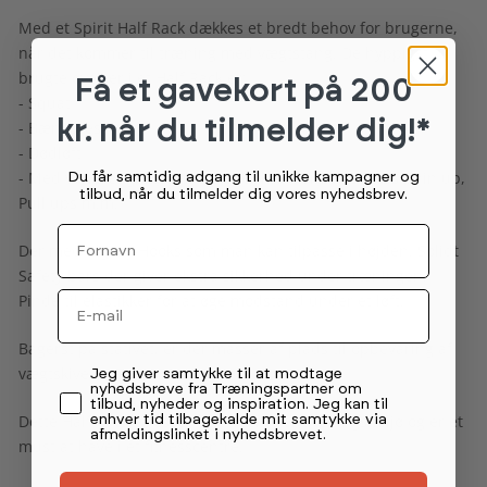
Med et Spirit Half Rack dækkes et bredt behov for brugerne,
når det kommer til træning med vægtstang. De hyppigst
brugte øvelser i et Half Rack er:
Få et gavekort
på 200
- Squat
kr. når du tilmelder dig!*
- Bænkpres
- Dødløft
- Med varieret grebs muligheder kan der både laves Chin up,
Du får samtidig adgang til unikke kampagner og
tilbud, når du tilmelder dig vores nyhedsbrev.
Pull ups m.m.
Fornavn
Der medfølger J-Hooks som man kan tilpasse i højden. Solidt
Safety bars der giver ekstra sikkerhed under træningen.
Email
Pinde til elastikker for at øge modstand under et løft.
Bagerst på stativet, er der masser af plads til opbevaring af
vægtskiver.
Permission tekst
Jeg giver samtykke til at modtage
nyhedsbreve fra Træningspartner om
tilbud, nyheder og inspiration. Jeg kan til
Dette Half Rack er essentielt til enhver træningsmiljø og er et
enhver tid tilbagekalde mit samtykke via
afmeldingslinket i nyhedsbrevet.
must at have i et fitnesscentre.