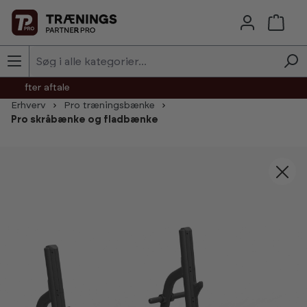
Skip to main content
agt efter aftale
Erhverv
Pro træningsbænke
Pro skråbænke og fladbænke
Skip image gallery