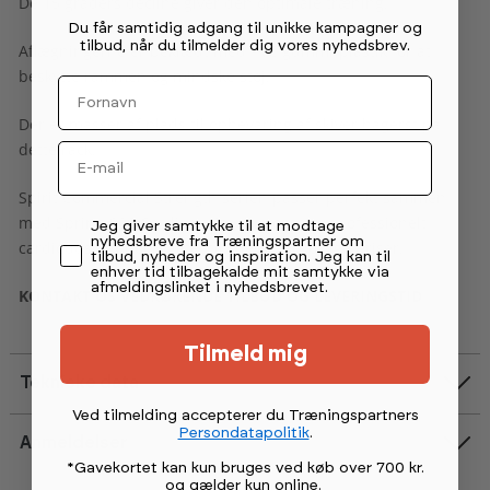
De 15 graders decline giver den optimale træning.
Du får samtidig adgang til unikke kampagner og
tilbud, når du tilmelder dig vores nyhedsbrev.
Aflægningerne er beklædt med PVC gummi/plastik for at
beskytte rammen og mindske støj.
Fornavn
Der er masser af plads til opbevaring af skiver bagerst på
dette rack.
Email
Spirit Commercial Strength serien passer perfekt sammen
med Sprirts 900 Cardio serie, som også er professionelt
Permission tekst
Jeg giver samtykke til at modtage
nyhedsbreve fra Træningspartner om
cardioudstyr i høj kvalitet til yderst fornuftige priser.
tilbud, nyheder og inspiration. Jeg kan til
enhver tid tilbagekalde mit samtykke via
afmeldingslinket i nyhedsbrevet.
KONTAKT OS VEDRØRENDE TILBUD OG LEVERINGSTID
Tilmeld mig
Tekniske data
Ved tilmelding accepterer du Træningspartners
Persondatapolitik
.
Anmeldelser
*Gavekortet kan kun bruges ved køb over 700 kr.
og gælder kun online
.